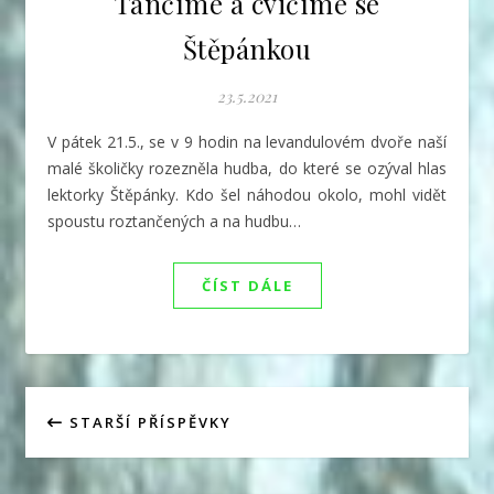
Tančíme a cvičíme se
Štěpánkou
23.5.2021
V pátek 21.5., se v 9 hodin na levandulovém dvoře naší
malé školičky rozezněla hudba, do které se ozýval hlas
lektorky Štěpánky. Kdo šel náhodou okolo, mohl vidět
spoustu roztančených a na hudbu…
ČÍST DÁLE
STARŠÍ PŘÍSPĚVKY