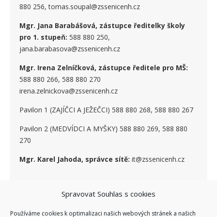
880 256, tomas.soupal@zssenicenh.cz
Mgr. Jana Barabášová, zástupce ředitelky školy
pro 1. stupe
ň
:
588 880 250,
jana.barabasova@zssenicenh.cz
Mgr. Irena Zelníčková, zástupce ředitele pro MŠ:
588 880 266, 588 880 270
irena.zelnickova@zssenicenh.cz
Pavilon 1 (ZAJÍČCI A JEŽEČCI) 588 880 268, 588 880 267
Pavilon 2 (MEDVÍDCI A MYŠKY) 588 880 269, 588 880
270
Mgr. Karel Jahoda, správce sítě:
it@zssenicenh.cz
Spravovat Souhlas s cookies
SOCIÁLNÍ SÍTĚ
Používáme cookies k optimalizaci našich webových stránek a našich