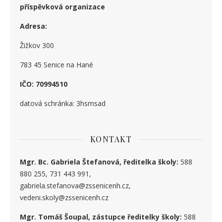
příspěvková organizace
Adresa:
Žižkov 300
783 45 Senice na Hané
IČO: 70994510
datová schránka: 3hsmsad
KONTAKT
Mgr. Bc. Gabriela Štefanová, ředitelka školy:
588
880 255, 731 443 991,
gabriela.stefanova@zssenicenh.cz,
vedeni.skoly@zssenicenh.cz
Mgr. Tomáš Šoupal, zástupce ředitelky školy:
588