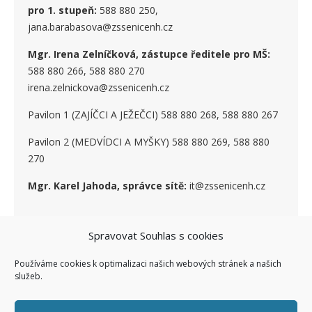
pro 1. stupe
ň
:
588 880 250,
jana.barabasova@zssenicenh.cz
Mgr. Irena Zelníčková, zástupce ředitele pro MŠ:
588 880 266, 588 880 270
irena.zelnickova@zssenicenh.cz
Pavilon 1 (ZAJÍČCI A JEŽEČCI) 588 880 268, 588 880 267
Pavilon 2 (MEDVÍDCI A MYŠKY) 588 880 269, 588 880
270
Mgr. Karel Jahoda, správce sítě:
it@zssenicenh.cz
Spravovat Souhlas s cookies
SOCIÁLNÍ SÍTĚ
Používáme cookies k optimalizaci našich webových stránek a našich
služeb.