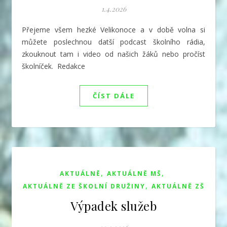
1.4.2026
Přejeme všem hezké Velikonoce a v době volna si
můžete poslechnou datší podcast školního rádia,
zkouknout tam i video od našich žáků nebo pročíst
školníček. Redakce
ČÍST DÁLE
,
,
AKTUÁLNĚ
AKTUÁLNĚ MŠ
,
AKTUÁLNĚ ZE ŠKOLNÍ DRUŽINY
AKTUÁLNĚ ZŠ
Výpadek služeb