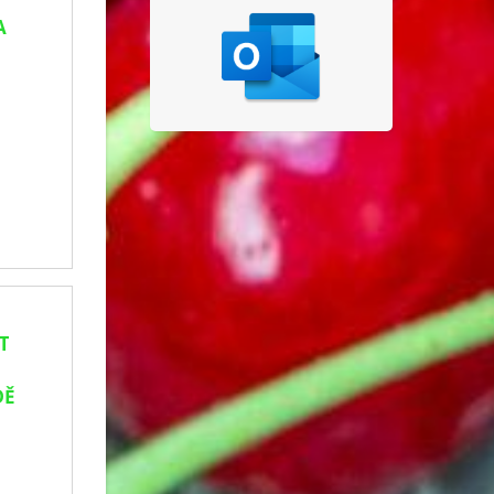
A
T
DĚ