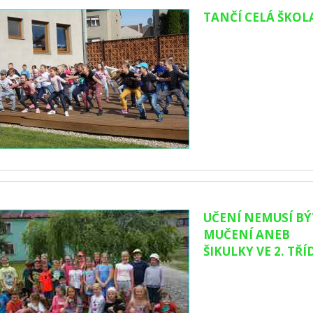
TANČÍ CELÁ ŠKOL
UČENÍ NEMUSÍ BÝ
MUČENÍ ANEB
ŠIKULKY VE 2. TŘÍ