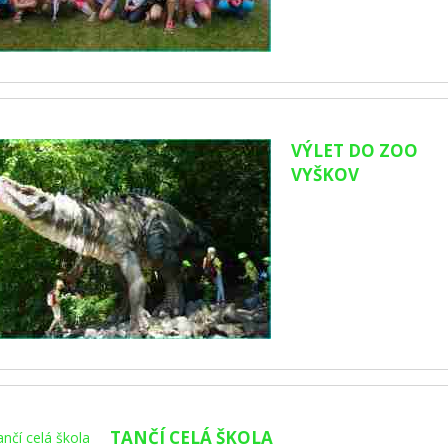
VÝLET DO ZOO
VYŠKOV
TANČÍ CELÁ ŠKOLA