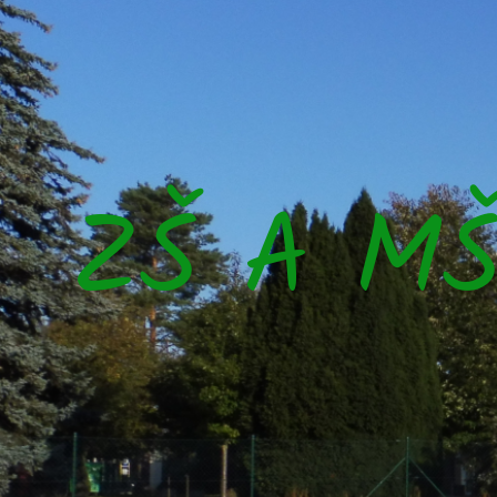
ZŠ A M