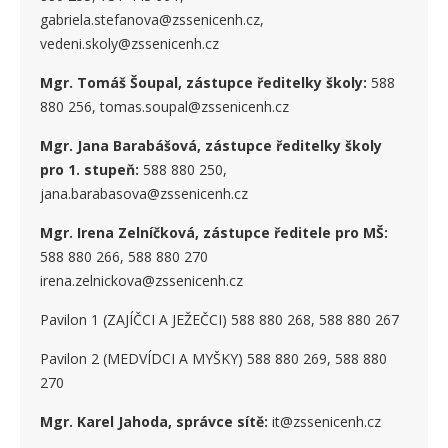
gabriela.stefanova@zssenicenh.cz,
vedeni.skoly@zssenicenh.cz
Mgr. Tomáš Šoupal, zástupce ředitelky školy:
588
880 256, tomas.soupal@zssenicenh.cz
Mgr. Jana Barabášová, zástupce ředitelky školy
pro 1. stupe
ň
:
588 880 250,
jana.barabasova@zssenicenh.cz
Mgr. Irena Zelníčková, zástupce ředitele pro MŠ:
588 880 266, 588 880 270
irena.zelnickova@zssenicenh.cz
Pavilon 1 (ZAJÍČCI A JEŽEČCI) 588 880 268, 588 880 267
Pavilon 2 (MEDVÍDCI A MYŠKY) 588 880 269, 588 880
270
Mgr. Karel Jahoda, správce sítě:
it@zssenicenh.cz