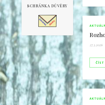
SCHRÁNKA DŮVĚRY
AKTUÁL
Rozho
27.3.2026
ČÍST
AKTUÁL