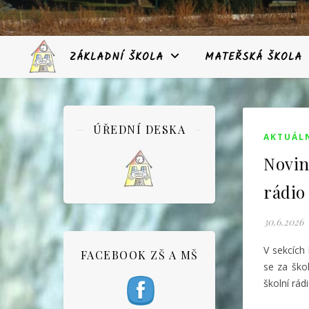
ZÁKLADNÍ ŠKOLA
MATEŘSKÁ ŠKOLA
ÚŘEDNÍ DESKA
AKTUÁL
Novin
rádio
30.6.2026
V sekcích 
FACEBOOK ZŠ A MŠ
se za ško
školní rádi