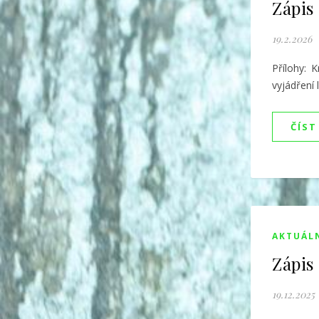
Zápis
19.2.2026
Přílohy: 
vyjádření 
ČÍST
AKTUÁL
Zápis 
19.12.2025