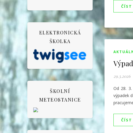
ČÍST
ELEKTRONICKÁ
ŠKOLKA
AKTUÁL
Výpad
29.3.2026
Od 28. 3.
ŠKOLNÍ
výpadek d
METEOSTANICE
pracujeme
ČÍST