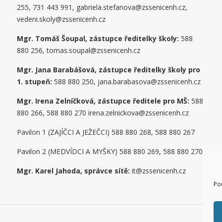
255, 731 443 991, gabriela.stefanova@zssenicenh.cz,
vedeni.skoly@zssenicenh.cz
Mgr. Tomáš Šoupal, zástupce ředitelky školy:
588
880 256, tomas.soupal@zssenicenh.cz
Mgr. Jana Barabášová, zástupce ředitelky školy pro
1. stupe
ň
:
588 880 250, jana.barabasova@zssenicenh.cz
Mgr. Irena Zelníčková, zástupce ředitele pro MŠ:
588
880 266, 588 880 270 irena.zelnickova@zssenicenh.cz
Pavilon 1 (ZAJÍČCI A JEŽEČCI) 588 880 268, 588 880 267
Pavilon 2 (MEDVÍDCI A MYŠKY) 588 880 269, 588 880 270
Mgr. Karel Jahoda, správce sítě:
it@zssenicenh.cz
Po