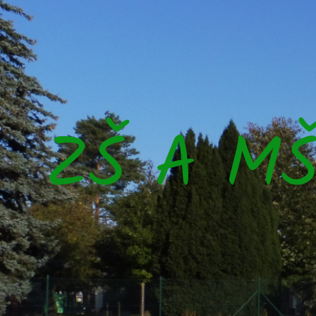
ZŠ A M