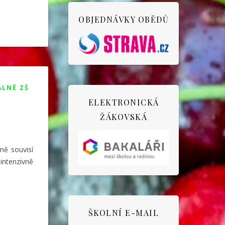
OBJEDNÁVKY OBĚDŮ
ÁLNĚ ZŠ
ELEKTRONICKÁ
ŽÁKOVSKÁ
mě souvisí
intenzivně
ŠKOLNÍ E-MAIL