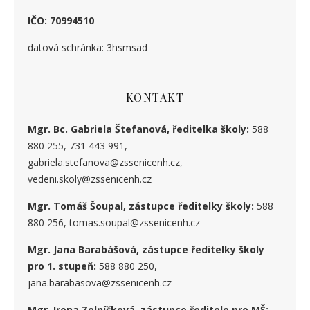
IČO: 70994510
datová schránka: 3hsmsad
KONTAKT
Mgr. Bc. Gabriela Štefanová, ředitelka školy:
588
880 255, 731 443 991,
gabriela.stefanova@zssenicenh.cz,
vedeni.skoly@zssenicenh.cz
Mgr. Tomáš Šoupal, zástupce ředitelky školy:
588
880 256, tomas.soupal@zssenicenh.cz
Mgr. Jana Barabášová, zástupce ředitelky školy
pro 1. stupe
ň
:
588 880 250,
jana.barabasova@zssenicenh.cz
Mgr. Irena Zelníčková, zástupce ředitele pro MŠ: