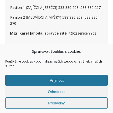
Pavilon 1 (ZAJÍČCI A JEŽEČCI) 588 880 268, 588 880 267
Pavilon 2 (MEDVÍDCI A MYŠKY) 588 880 269, 588 880
270
Mgr. Karel Jahoda, správce sítě:
it@zssenicenh.cz
Spravovat Souhlas s cookies
SOCIÁLNÍ SÍTĚ
Používáme cookies k optimalizaci našich webových stránek a našich
služeb.
Příjmout
Odmítnout
Ashe Child theme of ashe
Facebook ZŠ I
Kontakty I
Předvolby
Šablona od
WP Royal
.