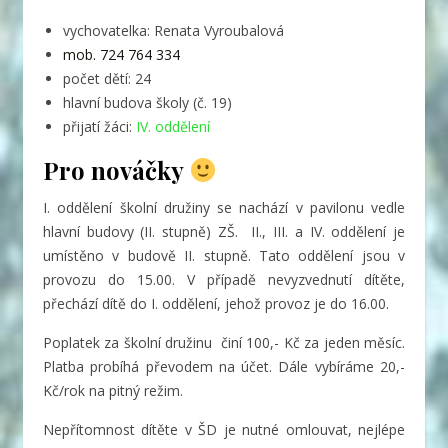
vychovatelka: Renata Vyroubalová
mob. 724 764 334
počet dětí: 24
hlavní budova školy (č. 19)
přijatí žáci:
IV. oddělení
Pro nováčky
I. oddělení školní družiny se nachází v pavilonu vedle
hlavní budovy (II. stupně) ZŠ. II., III. a IV. oddělení je
umístěno v budově II. stupně. Tato oddělení jsou v
provozu do 15.00. V případě nevyzvednutí dítěte,
přechází dítě do I. oddělení, jehož provoz je do 16.00.
Poplatek za školní družinu činí 100,- Kč za jeden měsíc.
Platba probíhá převodem na účet. Dále vybíráme 20,-
Kč/rok na pitný režim.
Nepřítomnost dítěte v ŠD je nutné omlouvat, nejlépe