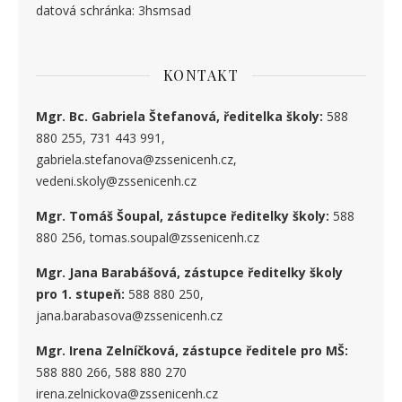
datová schránka: 3hsmsad
KONTAKT
Mgr. Bc. Gabriela Štefanová, ředitelka školy:
588
880 255, 731 443 991,
gabriela.stefanova@zssenicenh.cz,
vedeni.skoly@zssenicenh.cz
Mgr. Tomáš Šoupal, zástupce ředitelky školy:
588
880 256, tomas.soupal@zssenicenh.cz
Mgr. Jana Barabášová, zástupce ředitelky školy
pro 1. stupe
ň
:
588 880 250,
jana.barabasova@zssenicenh.cz
Mgr. Irena Zelníčková, zástupce ředitele pro MŠ:
588 880 266, 588 880 270
irena.zelnickova@zssenicenh.cz