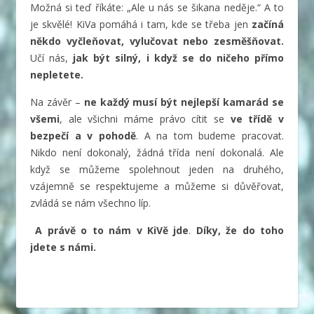
Možná si teď říkáte: „Ale u nás se šikana neděje.“ A to
je skvělé! KiVa pomáhá i tam, kde se třeba jen
začíná
někdo vyčleňovat, vylučovat nebo zesměšňovat.
Učí nás,
jak být silný, i když se do ničeho přímo
nepletete.
Na závěr –
ne každý musí být nejlepší kamarád se
všemi
, ale všichni máme právo cítit se
ve třídě v
bezpečí a v pohodě
. A na tom budeme pracovat.
Nikdo není dokonalý, žádná třída není dokonalá. Ale
když se můžeme spolehnout jeden na druhého,
vzájemně se respektujeme a můžeme si důvěřovat,
zvládá se nám všechno líp.
A právě o to nám v KiVě jde
.
Díky, že do toho
jdete s námi.