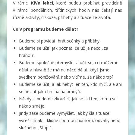
V rámci
KiVa lekcí
, které budou probíhat pravidelně
v rámci pondělních, třídnických hodin nás čekají nás
různé aktivity, diskuze, příběhy a situace ze života.
Co v programu budeme dělat?
Budeme si povídat, hrát scénky a příběhy.
Budeme se učit, jak poznat, že už je něco „za
hranou“.
Budeme společně přemýšlet a učit se, co můžeme
dělat a hlavně že máme něco dělat, když jsme
svědkem ponižování, nebo vidíme, že někdo trpí.
Budeme se učit, a jak nebýt jen ten, kdo mlčí, ale ani
se necítit jako hrdina na pranýři.
Někdy si budeme zkoušet, jak se cítí ten, komu se
někdo směje.
Jindy zase budeme vymýšlet, jak by šla situace
vyřešit jinak – klidně i pomocí humoru, odvahy nebo
slušného „Stop!“.