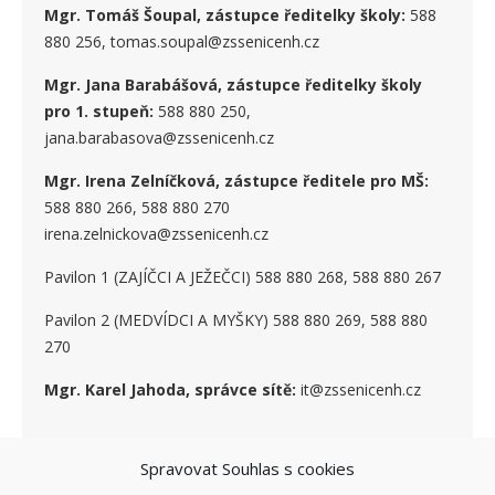
Mgr. Tomáš Šoupal, zástupce ředitelky školy:
588
880 256, tomas.soupal@zssenicenh.cz
Mgr. Jana Barabášová, zástupce ředitelky školy
pro 1. stupe
ň
:
588 880 250,
jana.barabasova@zssenicenh.cz
Mgr. Irena Zelníčková, zástupce ředitele pro MŠ:
588 880 266, 588 880 270
irena.zelnickova@zssenicenh.cz
Pavilon 1 (ZAJÍČCI A JEŽEČCI) 588 880 268, 588 880 267
Pavilon 2 (MEDVÍDCI A MYŠKY) 588 880 269, 588 880
270
Mgr. Karel Jahoda, správce sítě:
it@zssenicenh.cz
Spravovat Souhlas s cookies
SOCIÁLNÍ SÍTĚ