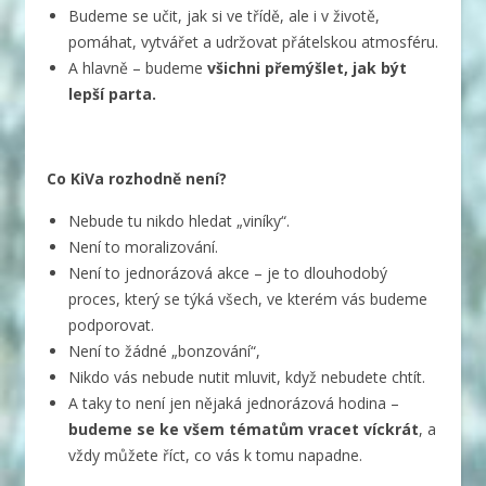
Budeme se učit, jak si ve třídě, ale i v životě,
pomáhat, vytvářet a udržovat přátelskou atmosféru.
A hlavně – budeme
všichni přemýšlet, jak být
lepší parta.
Co KiVa rozhodně není?
Nebude tu nikdo hledat „viníky“.
Není to moralizování.
Není to jednorázová akce – je to dlouhodobý
proces, který se týká všech, ve kterém vás budeme
podporovat.
Není to žádné „bonzování“,
Nikdo vás nebude nutit mluvit, když nebudete chtít.
A taky to není jen nějaká jednorázová hodina –
budeme se ke všem tématům vracet víckrát
, a
vždy můžete říct, co vás k tomu napadne.