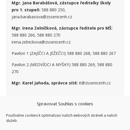
Mgr. Jana Barabášová, zástupce ředitelky školy
pro 1. stupe
ň
:
588 880 250,
jana.barabasova@zssenicenh.cz
Mgr. Irena Zelníčková, zástupce ředitele pro MŠ:
588 880 266, 588 880 270
irena.zelnickova@zssenicenh.cz
Pavilon 1 (ZAJÍČCI A JEŽEČCI) 588 880 268, 588 880 267
Pavilon 2 (MEDVÍDCI A MYŠKY) 588 880 269, 588 880
270
Mgr. Karel Jahoda, správce sítě:
it@zssenicenh.cz
Spravovat Souhlas s cookies
SOCIÁLNÍ SÍTĚ
Používáme cookies k optimalizaci našich webových stránek a našich
služeb.