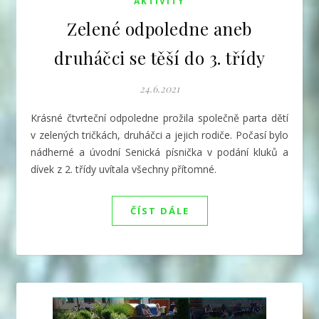
AKTIVITY
Zelené odpoledne aneb
druháčci se těší do 3. třídy
24.6.2021
Krásné čtvrteční odpoledne prožila společně parta dětí
v zelených tričkách, druháčci a jejich rodiče. Počasí bylo
nádherné a úvodní Senická písnička v podání kluků a
dívek z 2. třídy uvítala všechny přítomné.
ČÍST DÁLE