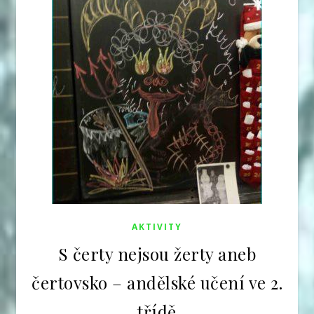
AKTIVITY
S čerty nejsou žerty aneb
čertovsko – andělské učení ve 2.
třídě