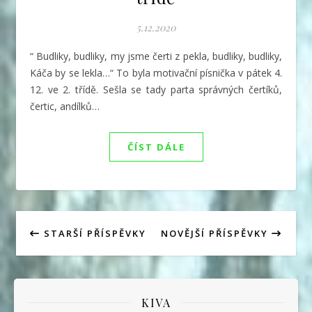
5.12.2020
“ Budliky, budliky, my jsme čerti z pekla, budliky, budliky,
Káča by se lekla…“ To byla motivační písnička v pátek 4.
12. ve 2. třídě. Sešla se tady parta správných čertíků,
čertic, andílků…
ČÍST DÁLE
STARŠÍ PŘÍSPĚVKY
NOVĚJŠÍ PŘÍSPĚVKY
KIVA