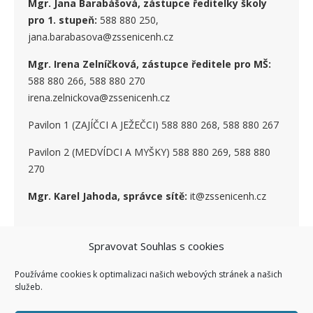
Mgr. Jana Barabášová, zástupce ředitelky školy
pro 1. stupe
ň
:
588 880 250,
jana.barabasova@zssenicenh.cz
Mgr. Irena Zelníčková, zástupce ředitele pro MŠ:
588 880 266, 588 880 270
irena.zelnickova@zssenicenh.cz
Pavilon 1 (ZAJÍČCI A JEŽEČCI) 588 880 268, 588 880 267
Pavilon 2 (MEDVÍDCI A MYŠKY) 588 880 269, 588 880
270
Mgr. Karel Jahoda, správce sítě:
it@zssenicenh.cz
Spravovat Souhlas s cookies
SOCIÁLNÍ SÍTĚ
Používáme cookies k optimalizaci našich webových stránek a našich
služeb.