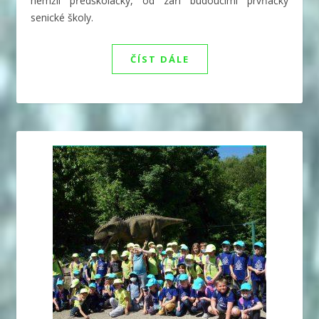
hemžil předškoláčky, od září budoucími prvňáčky
senické školy.
ČÍST DÁLE