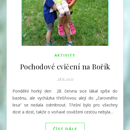
AKTIVITY
Pochodové cvičení na Bořík
28.6.2021
Pondělní horký den 28. června sice lákal spíše do
bazénu, ale vycházka třešňovou alejí do „čarovného
lesa“ se nedala odmítnout. Třešní bylo pro všechny
dost a dost, takže o voňavé osvěžení cestou nebyla…
ČÍST DÁLE