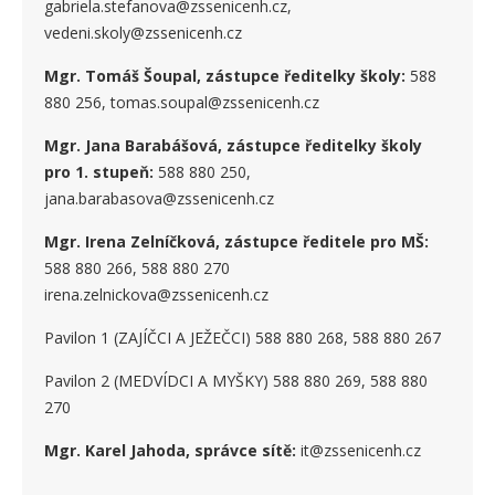
gabriela.stefanova@zssenicenh.cz,
vedeni.skoly@zssenicenh.cz
Mgr. Tomáš Šoupal, zástupce ředitelky školy:
588
880 256, tomas.soupal@zssenicenh.cz
Mgr. Jana Barabášová, zástupce ředitelky školy
pro 1. stupe
ň
:
588 880 250,
jana.barabasova@zssenicenh.cz
Mgr. Irena Zelníčková, zástupce ředitele pro MŠ:
588 880 266, 588 880 270
irena.zelnickova@zssenicenh.cz
Pavilon 1 (ZAJÍČCI A JEŽEČCI) 588 880 268, 588 880 267
Pavilon 2 (MEDVÍDCI A MYŠKY) 588 880 269, 588 880
270
Mgr. Karel Jahoda, správce sítě:
it@zssenicenh.cz