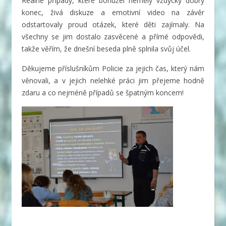
Reálné případy, které bohužel neměly vždycky dobrý
konec, živá diskuze a emotivní video na závěr
odstartovaly proud otázek, které děti zajímaly. Na
všechny se jim dostalo zasvěcené a přímé odpovědi,
takže věřím, že dnešní beseda plně splnila svůj účel.
Děkujeme příslušníkům Policie za jejich čas, který nám
věnovali, a v jejich nelehké práci jim přejeme hodně
zdaru a co nejméně případů se špatným koncem!