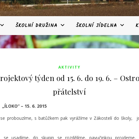
ŠKOLNÍ DRUŽINA
ŠKOLNÍ JÍDELNA
K
AKTIVITY
rojektový týden od 15. 6. do 19. 6. – Ostr
přátelství
„ÍLOKO“ – 15. 6. 2015
 se probouzíme, s batůžkem pak vyrážíme v Zákostelí do školy, j
 se usadíme, do skupin se rozdělíme, pavučinkou projdeme, r