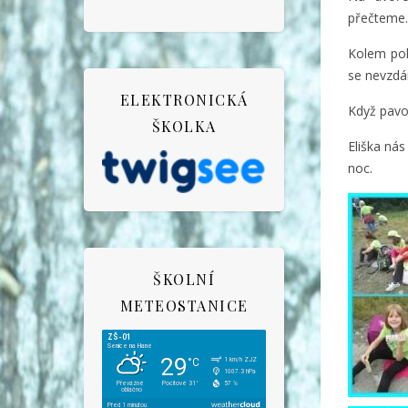
přečteme.
Kolem pol
se nevzd
ELEKTRONICKÁ
Když pavo
ŠKOLKA
Eliška ná
noc.
ŠKOLNÍ
METEOSTANICE