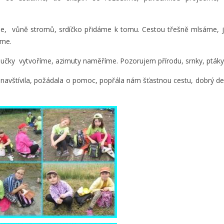
e, vůně stromů, srdíčko přidáme k tomu. Cestou třešně mlsáme, 
áme.
učky vytvoříme, azimuty naměříme. Pozorujem přírodu, srnky, ptáky
s navštívila, požádala o pomoc, popřála nám šťastnou cestu, dobrý de