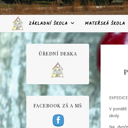
ZÁKLADNÍ ŠKOLA
MATEŘSKÁ ŠKOLA
ÚŘEDNÍ DESKA
P
EXPEDICE
FACEBOOK ZŠ A MŠ
V pondělí
úkoly.
Na dvoře