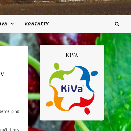
IVA
KONTAKTY
KIVA
ov
deme plnit
ačí texty