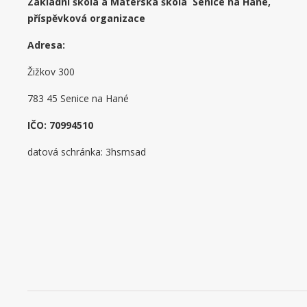
Základní škola a Mateřská škola Senice na Hané,
příspěvková organizace
Adresa:
Žižkov 300
783 45 Senice na Hané
IČO: 70994510
datová schránka: 3hsmsad