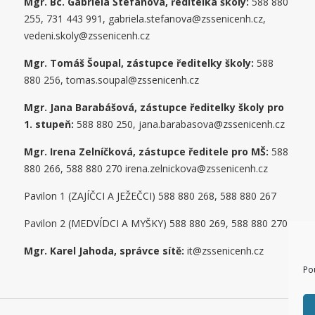
Mgr. Bc. Gabriela Štefanová, ředitelka školy:
588 880
255, 731 443 991, gabriela.stefanova@zssenicenh.cz,
vedeni.skoly@zssenicenh.cz
Mgr. Tomáš Šoupal, zástupce ředitelky školy:
588
880 256, tomas.soupal@zssenicenh.cz
Mgr. Jana Barabášová, zástupce ředitelky školy pro
1. stupe
ň
:
588 880 250, jana.barabasova@zssenicenh.cz
Mgr. Irena Zelníčková, zástupce ředitele pro MŠ:
588
880 266, 588 880 270 irena.zelnickova@zssenicenh.cz
Pavilon 1 (ZAJÍČCI A JEŽEČCI) 588 880 268, 588 880 267
Pavilon 2 (MEDVÍDCI A MYŠKY) 588 880 269, 588 880 270
Mgr. Karel Jahoda, správce sítě:
it@zssenicenh.cz
Po