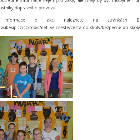
potřebné informace nejen pro žáky, ale měly by být nezbytné i p
častníky dopravního provozu.
lní informace o akci naleznete na stránkách 
ww.ibesip.cz/cz/rodic/deti-ve-meste/cesta-do-skoly/bezpecne-do-skoly