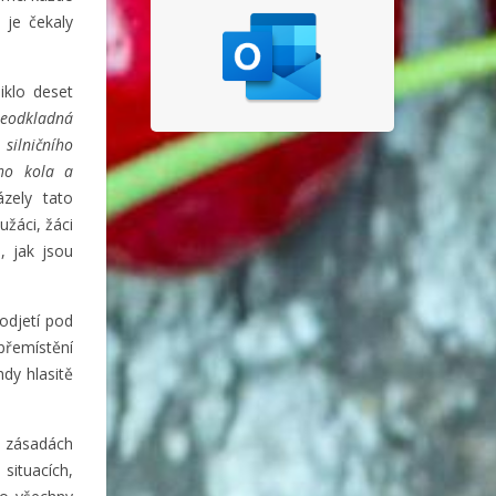
e je čekaly
iklo deset
neodkladná
 silničního
ího kola a
zely tato
užáci, žáci
, jak jsou
podjetí pod
řemístění
hdy hlasitě
o zásadách
situacích,