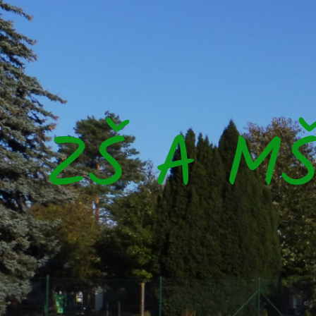
ZŠ A M