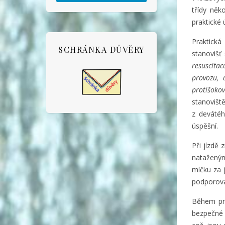
třídy něko
praktické 
Praktická
SCHRÁNKA DŮVĚRY
stanovišť 
resuscitac
provozu, 
protišoko
stanoviště
z devátéh
úspěšní.
Při jízdě 
natažený
míčku za j
podporovali
Během pro
bezpečné 