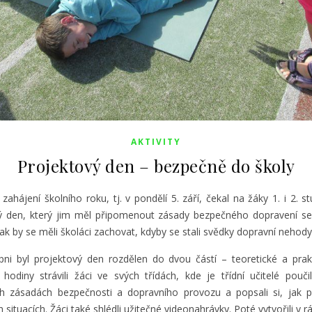
AKTIVITY
Projektový den – bezpečně do školy
zahájení školního roku, tj. v pondělí 5. září, čekal na žáky 1. i 2. s
ý den, který jim měl připomenout zásady bezpečného dopravení se
ak by se měli školáci zachovat, kdyby se stali svědky dopravní nehody
pni byl projektový den rozdělen do dvou částí – teoretické a prak
 hodiny strávili žáci ve svých třídách, kde je třídní učitelé pouči
h zásadách bezpečnosti a dopravního provozu a popsali si, jak 
h situacích. Žáci také shlédli užitečné videonahrávky. Poté vytvořili v 