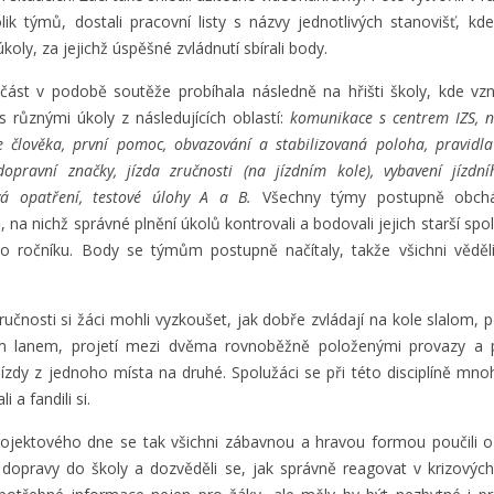
lik týmů, dostali pracovní listy s názvy jednotlivých stanovišť, kd
úkoly, za jejichž úspěšné zvládnutí sbírali body.
 část v podobě soutěže probíhala následně na hřišti školy, kde vzn
s různými úkoly z následujících oblastí:
komunikace s centrem IZS, 
e člověka, první pomoc, obvazování a stabilizovaná poloha, pravidla
dopravní značky, jízda zručnosti (na jízdním kole), vybavení jízdn
vá opatření, testové úlohy A a B.
Všechny týmy postupně obchá
, na nichž správné plnění úkolů kontrovali a bodovali jejich starší spol
o ročníku. Body se týmům postupně načítaly, takže všichni věděli
zručnosti si žáci mohli vyzkoušet, jak dobře zvládají na kole slalom, 
m lanem, projetí mezi dvěma rovnoběžně položenými provazy a p
ízdy z jednoho místa na druhé. Spolužáci se při této disciplíně mno
 a fandili si.
jektového dne se tak všichni zábavnou a hravou formou poučili 
dopravy do školy a dozvěděli se, jak správně reagovat v krizových 