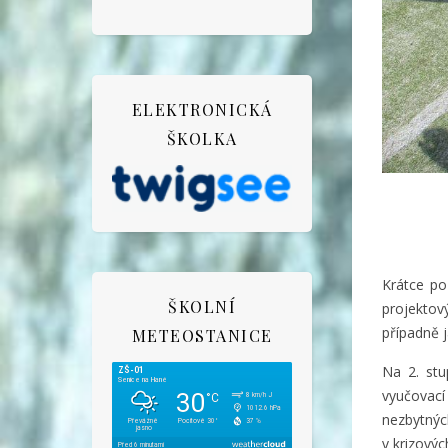
ELEKTRONICKÁ
ŠKOLKA
Krátce po 
ŠKOLNÍ
projektov
případně j
METEOSTANICE
Na 2. stu
vyučovací
nezbytnýc
v krizovýc