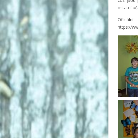
což jsou 
ostatní ú
Oficiá
https://w