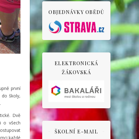
OBJEDNÁVKY OBĚDŮ
ELEKTRONICKÁ
ŽÁKOVSKÁ
tupně první
 do školy,
.
tické. Dvě
li o všech
postupovat
ŠKOLNÍ E-MAIL
rámci každé