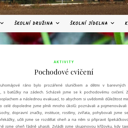
ŠKOLNÍ DRUŽINA
ŠKOLNÍ JÍDELNA
K
AKTIVITY
Pochodové cvičení
ruhomájové ráno bylo prozářené sluníčkem a dětmi v barevných 
ch, s batůžky na zádech. Scházeli jsme se k pochodovému cvičení.
Z
poplachem a následnou evakuací, to abychom si uvědomili důležitost m
Po celé dopoledne jsme plnili mnoho úkolů: poznávali a pojmenovávali 
ochy, dopravní značky, instituce, rostliny, zvířata, pohybovali jsme s
překážky, učili jsme se rozdělat oheň a na něm si připravit špekáčkov
ně jsme oheň řádně uhasili. Zvládli jsme skupinovou křížovku, kdy ta