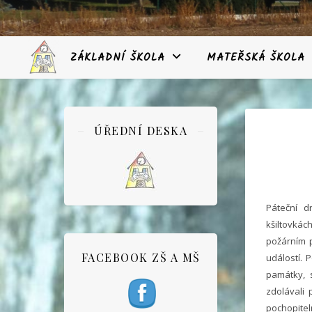
ZÁKLADNÍ ŠKOLA
MATEŘSKÁ ŠKOLA
ÚŘEDNÍ DESKA
Páteční d
kšiltovká
požárním 
FACEBOOK ZŠ A MŠ
událostí. 
památky, s
zdolávali 
pochopitel