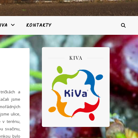
IVA
KONTAKTY
KIVA
tričkách a
ačali jsme
imořádných
jsme ulice,
e v terénu,
ou svačinu,
jenkou bylo