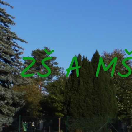
ZŠ A M