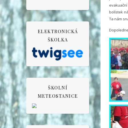
evakuační
bolístek n
Ta nám sna
Dopoledne 
ELEKTRONICKÁ
ŠKOLKA
ŠKOLNÍ
METEOSTANICE