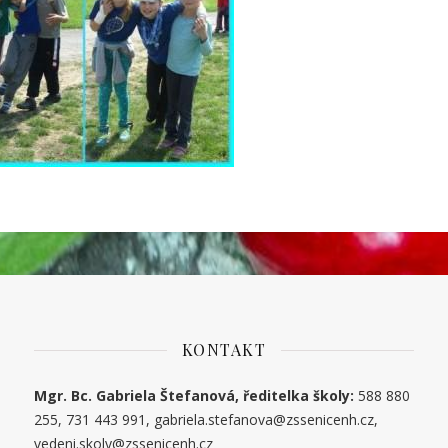
KONTAKT
Mgr. Bc. Gabriela Štefanová, ředitelka školy:
588 880
255, 731 443 991, gabriela.stefanova@zssenicenh.cz,
vedeni.skoly@zssenicenh.cz