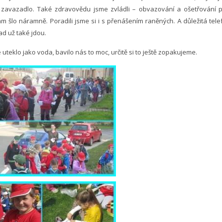
 zavazadlo. Také zdravovědu jsme zvládli – obvazování a ošetřování 
ám šlo náramně. Poradili jsme si i s přenášením raněných. A důležitá telef
d už také jdou.
uteklo jako voda, bavilo nás to moc, určitě si to ještě zopakujeme.