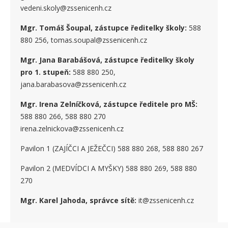
vedeni.skoly@zssenicenh.cz
Mgr. Tomáš Šoupal, zástupce ředitelky školy:
588
880 256, tomas.soupal@zssenicenh.cz
Mgr. Jana Barabášová, zástupce ředitelky školy
pro 1. stupe
ň
:
588 880 250,
jana.barabasova@zssenicenh.cz
Mgr. Irena Zelníčková, zástupce ředitele pro MŠ:
588 880 266, 588 880 270
irena.zelnickova@zssenicenh.cz
Pavilon 1 (ZAJÍČCI A JEŽEČCI) 588 880 268, 588 880 267
Pavilon 2 (MEDVÍDCI A MYŠKY) 588 880 269, 588 880
270
Mgr. Karel Jahoda, správce sítě:
it@zssenicenh.cz