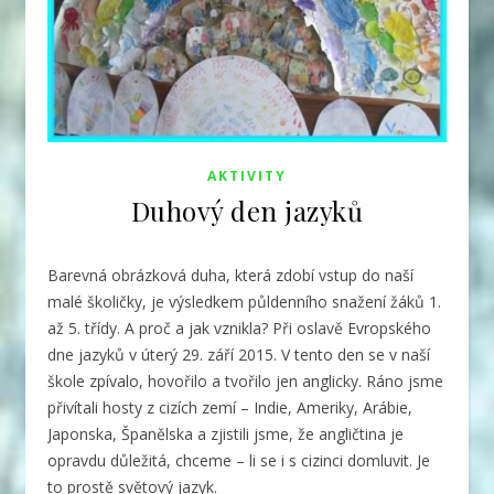
AKTIVITY
Duhový den jazyků
Barevná obrázková duha, která zdobí vstup do naší
malé školičky, je výsledkem půldenního snažení žáků 1.
až 5. třídy. A proč a jak vznikla? Při oslavě Evropského
dne jazyků v úterý 29. září 2015.
V tento den se v naší
škole zpívalo, hovořilo a tvořilo jen anglicky. Ráno jsme
přivítali hosty z cizích zemí – Indie, Ameriky, Arábie,
Japonska, Španělska a zjistili jsme, že angličtina je
opravdu důležitá, chceme – li se i s cizinci domluvit. Je
to prostě světový jazyk.