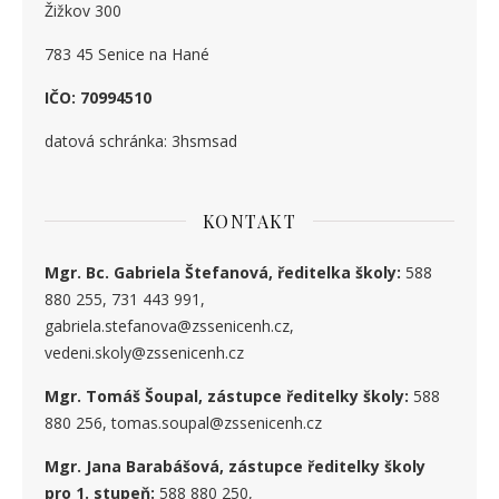
Žižkov 300
783 45 Senice na Hané
IČO: 70994510
datová schránka: 3hsmsad
KONTAKT
Mgr. Bc. Gabriela Štefanová, ředitelka školy:
588
880 255, 731 443 991,
gabriela.stefanova@zssenicenh.cz,
vedeni.skoly@zssenicenh.cz
Mgr. Tomáš Šoupal, zástupce ředitelky školy:
588
880 256, tomas.soupal@zssenicenh.cz
Mgr. Jana Barabášová, zástupce ředitelky školy
pro 1. stupe
ň
:
588 880 250,