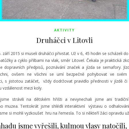
AKTIVITY
Druháčci v Litovli
. září 2015 si museli druháčci přivstat. Už v 6, 45 hodin se scházeli do
 batůžky a cyklo přilbami na vlak, směr Litovel.
Čekala je praktická zk
le dopravních předpisů, poznávání značek a jízda se semafory. Jíz
všichni, ovšem ne všichni se umí bezpečně pohybovat ve svém
i, s jistotou zatáčet, vždy dodržovat pravidlo přednosti v jízdě či
 vzdálenost mezi koly.
jsme strávili na dětském hřišti a nevynechali jsme ani tradičn
ého muzea. Tentokrát jsme shlédli interaktivní výstavu o odhalování
jsme si mohli vyzkoušet hru na řemesla. To si někteří žáci opravdu uži
hadu jsme vyřešili, kulmou vlasy natočili,