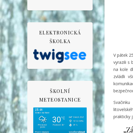
ELEKTRONICKÁ
ŠKOLKA
V pátek 25
vyrazili s
na kole d
zvládli 
komunikac
ŠKOLNÍ
bezpečnou
METEOSTANICE
Svačinku 
litovelsk
prakticky 
„Zá