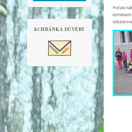
Počasí ná
úsměvem a
odcestoval
SCHRÁNKA DŮVĚRY