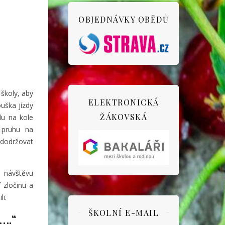
OBJEDNÁVKY OBĚDŮ
 školy, aby
ELEKTRONICKÁ
ouška jízdy
ŽÁKOVSKÁ
du na kole
 pruhu na
 dodržovat
í návštěvu
 zločinu a
li.
ŠKOLNÍ E-MAIL
 ….“