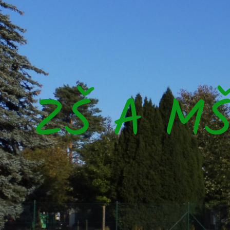
ZŠ A M