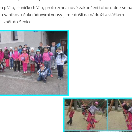
m přálo, sluníčko hřálo, proto zmrzlinové zakončení tohoto dne se na
 vanilkovo čokoládovými vousy jsme došli na nádraží a vláčkem
i zpět do Senice.