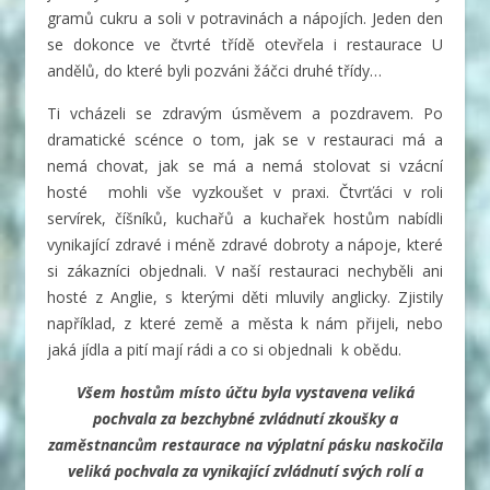
gramů cukru a soli v potravinách a nápojích. Jeden den
se dokonce ve čtvrté třídě otevřela i restaurace U
andělů, do které byli pozváni žáčci druhé třídy…
Ti vcházeli se zdravým úsměvem a pozdravem. Po
dramatické scénce o tom, jak se v restauraci má a
nemá chovat, jak se má a nemá stolovat si vzácní
hosté mohli vše vyzkoušet v praxi. Čtvrťáci v roli
servírek, číšníků, kuchařů a kuchařek hostům nabídli
vynikající zdravé i méně zdravé dobroty a nápoje, které
si zákazníci objednali. V naší restauraci nechyběli ani
hosté z Anglie, s kterými děti mluvily anglicky. Zjistily
například, z které země a města k nám přijeli, nebo
jaká jídla a pití mají rádi a co si objednali k obědu.
Všem hostům místo účtu byla vystavena veliká
pochvala za bezchybné zvládnutí zkoušky a
zaměstnancům restaurace na výplatní pásku naskočila
veliká pochvala za vynikající zvládnutí svých rolí a