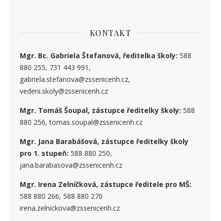
KONTAKT
Mgr. Bc. Gabriela Štefanová, ředitelka školy:
588
880 255, 731 443 991,
gabriela.stefanova@zssenicenh.cz,
vedeni.skoly@zssenicenh.cz
Mgr. Tomáš Šoupal, zástupce ředitelky školy:
588
880 256, tomas.soupal@zssenicenh.cz
Mgr. Jana Barabášová, zástupce ředitelky školy
pro 1. stupe
ň
:
588 880 250,
jana.barabasova@zssenicenh.cz
Mgr. Irena Zelníčková, zástupce ředitele pro MŠ:
588 880 266, 588 880 270
irena.zelnickova@zssenicenh.cz