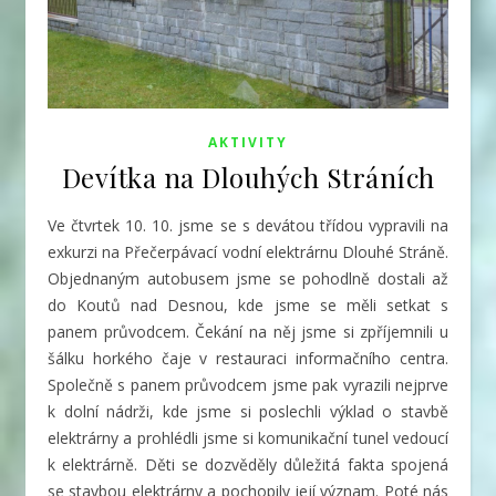
AKTIVITY
Devítka na Dlouhých Stráních
Ve čtvrtek 10. 10. jsme se s devátou třídou vypravili na
exkurzi na Přečerpávací vodní elektrárnu Dlouhé Stráně.
Objednaným autobusem
jsme se pohodlně dostali až
do Koutů nad Desnou, kde jsme se měli setkat s
panem průvodcem. Čekání na něj jsme si zpříjemnili u
šálku horkého čaje v restauraci informačního centra.
Společně s panem průvodcem jsme pak vyrazili nejprve
k dolní nádrži, kde jsme si poslechli výklad o stavbě
elektrárny a prohlédli jsme si komunikační tunel vedoucí
k elektrárně. Děti se dozvěděly důležitá fakta spojená
se stavbou elektrárny a pochopily její význam. Poté nás