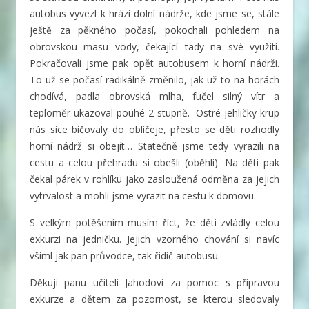
autobus vyvezl k hrázi dolní nádrže, kde jsme se, stále
ještě za pěkného počasí, pokochali pohledem na
obrovskou masu vody, čekající tady na své využití.
Pokračovali jsme pak opět autobusem k horní nádrži.
To už se počasí radikálně změnilo, jak už to na horách
chodívá, padla obrovská mlha, fučel silný vítr a
teploměr ukazoval pouhé 2 stupně. Ostré jehličky krup
nás sice bičovaly do obličeje, přesto se děti rozhodly
horní nádrž si obejít… Statečně jsme tedy vyrazili na
cestu a celou přehradu si obešli (oběhli). Na děti pak
čekal párek v rohlíku jako zasloužená odměna za jejich
vytrvalost a mohli jsme vyrazit na cestu k domovu.
S velkým potěšením musím říct, že děti zvládly celou
exkurzi na jedničku. Jejich vzorného chování si navíc
všiml jak pan průvodce, tak řidič autobusu.
Děkuji panu učiteli Jahodovi za pomoc s přípravou
exkurze a dětem za pozornost, se kterou sledovaly