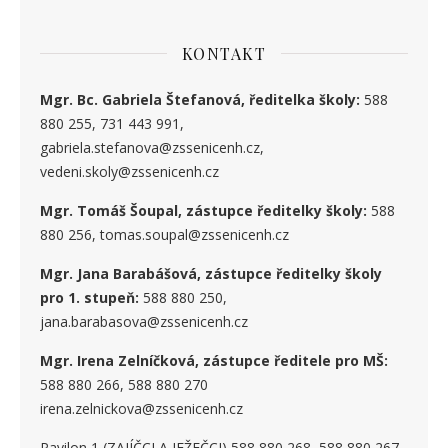
KONTAKT
Mgr. Bc. Gabriela Štefanová, ředitelka školy:
588
880 255, 731 443 991,
gabriela.stefanova@zssenicenh.cz,
vedeni.skoly@zssenicenh.cz
Mgr. Tomáš Šoupal, zástupce ředitelky školy:
588
880 256, tomas.soupal@zssenicenh.cz
Mgr. Jana Barabášová, zástupce ředitelky školy
pro 1. stupe
ň
:
588 880 250,
jana.barabasova@zssenicenh.cz
Mgr. Irena Zelníčková, zástupce ředitele pro MŠ:
588 880 266, 588 880 270
irena.zelnickova@zssenicenh.cz
Pavilon 1 (ZAJÍČCI A JEŽEČCI) 588 880 268, 588 880 267