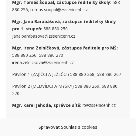
Mgr. Tomáš Šoupal, zástupce ředitelky školy:
588
880 256, tomas.soupal@zssenicenh.cz
Mgr. Jana Barabášová, zástupce ředitelky školy
pro 1. stupe
ň
:
588 880 250,
jana.barabasova@zssenicenh.cz
Mgr. Irena Zelníčková, zástupce ředitele pro MŠ:
588 880 266, 588 880 270
irena.zelnickova@zssenicenh.cz
Pavilon 1 (ZAJÍČCI A JEŽEČCI) 588 880 268, 588 880 267
Pavilon 2 (MEDVÍDCI A MYŠKY) 588 880 269, 588 880
270
Mgr. Karel Jahoda, správce sítě:
it@zssenicenh.cz
SOCIÁLNÍ SÍTĚ
Spravovat Souhlas s cookies