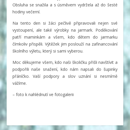
Obsluha se snažila a s úsměvem vydržela až do šesté
hodiny večerní.
Na tento den si žáci pečlivě připravovali nejen své
vystoupení, ale také výrobky na jarmark. Poděkování
patří maminkám a všem, kdo dětem do jarmarku
čímkoliv přispěli. Výtěžek jim poslouží na zafinancování
školního výletu, který si sami vyberou.
Moc děkujeme všem, kdo naši školičku přišli navštívit a
podpořili naše snažení, kdo nám napsali do šupinky
přáníčko. Vaší podpory a slov uznání si nesmírně
vážíme.
– foto k nahlédnutí ve fotogalerii