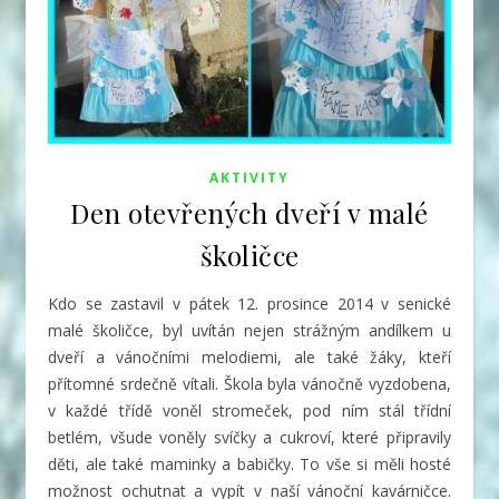
AKTIVITY
Den otevřených dveří v malé
školičce
Kdo se zastavil v pátek 12. prosince 2014 v senické
malé školičce, byl uvítán nejen strážným andílkem u
dveří a vánočními melodiemi, ale také žáky, kteří
přítomné srdečně vítali.
Škola byla vánočně vyzdobena,
v každé třídě voněl stromeček, pod ním stál třídní
betlém, všude voněly svíčky a cukroví, které připravily
děti, ale také maminky a babičky. To vše si měli hosté
možnost ochutnat a vypít v naší vánoční kavárničce.