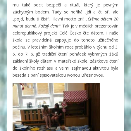
mu také pocit bezpečí a rituál, který je pevným
záchytným bodem. Tady se neříká „jdi a čti si“, ale
„pojď, budu ti číst“.
Hlavní motto zní:
„Čtěme dětem 20
minut denně. Každý den!“
“ Tak je v médiích prezentován
celorepublikový projekt Celé Česko čte dětem. I naše
škola se pravidelně zapojuje do tohoto užitečného
počinu. V letošním školním roce proběhlo v týdnu od 3.
6. do 7. 6. již tradiční čtení pohádek vybraných žáků
základní školy dětem v mateřské škole, zážitkové čtení
do školního rozhlasu a velmi zajímavou aktivitou byla
beseda s paní spisovatelkou Ivonou Březinovou.