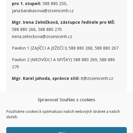
pro 1. stupe
ň
:
588 880 250,
jana.barabasova@zssenicenh.cz
Mgr. Irena Zelníčková, zástupce ředitele pro MŠ:
588 880 266, 588 880 270
irena.zelnickova@zssenicenh.cz
Pavilon 1 (ZAJÍČCI A JEŽEČCI) 588 880 268, 588 880 267
Pavilon 2 (MEDVÍDCI A MYŠKY) 588 880 269, 588 880
270
Mgr. Karel Jahoda, správce sítě:
it@zssenicenh.cz
SOCIÁLNÍ SÍTĚ
Spravovat Souhlas s cookies
Používáme cookies k optimalizaci našich webových stránek a našich
služeb.