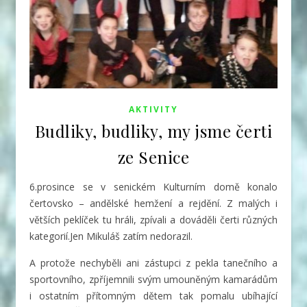
AKTIVITY
Budliky, budliky, my jsme čerti
ze Senice
6.prosince se v senickém Kulturním domě konalo
čertovsko – andělské hemžení a rejdění. Z malých i
větších peklíček tu hráli, zpívali a dováděli čerti různých
kategorií.
Jen Mikuláš zatím nedorazil.
A protože nechyběli ani zástupci z pekla tanečního a
sportovního, zpříjemnili svým umouněným kamarádům
i ostatním přítomným dětem tak pomalu ubíhající