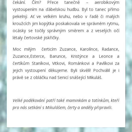
čekání. Čím? Přece tanečně – aerobikovým
vystoupením na ďábelskou hudbu. Byl to tanec přímo
pekelný. Ať ve velkém kruhu, nebo v řadě či malých
kroužcích jim kopýtka poskakovala ve správném rytmu,
ocásky se točily správným směrem a z veselých očí
létaly čertovské jiskřičky.
Moc milým čerticím Zuzance, Karolínce, Radance,
Zuzance,Esterce, Barunce, Kristýnce a Leonce a
čertíkům Staníkovi, Vitkovi, Románkovi a Pavlíkovi za
jejich vystoupení děkujeme. Byli skvělí! Pochválil je i
právě se z obláčku nad Senicí snášející Mikuláš.
Velké poděkování patří také maminkám a tatínkům, kteří
pro nás setkání s Mikulášem, čerty a anděly připravili.