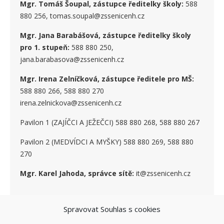
Mgr. Tomáš Šoupal, zástupce ředitelky školy:
588
880 256, tomas.soupal@zssenicenh.cz
Mgr. Jana Barabášová, zástupce ředitelky školy
pro 1. stupe
ň
:
588 880 250,
jana.barabasova@zssenicenh.cz
Mgr. Irena Zelníčková, zástupce ředitele pro MŠ:
588 880 266, 588 880 270
irena.zelnickova@zssenicenh.cz
Pavilon 1 (ZAJÍČCI A JEŽEČCI) 588 880 268, 588 880 267
Pavilon 2 (MEDVÍDCI A MYŠKY) 588 880 269, 588 880
270
Mgr. Karel Jahoda, správce sítě:
it@zssenicenh.cz
SOCIÁLNÍ SÍTĚ
Spravovat Souhlas s cookies