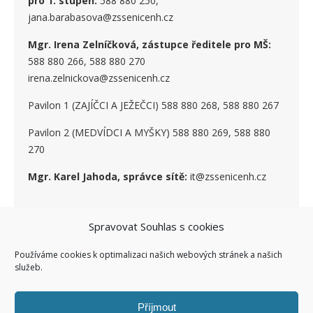
pro 1. stupe
ň
:
588 880 250,
jana.barabasova@zssenicenh.cz
Mgr. Irena Zelníčková, zástupce ředitele pro MŠ:
588 880 266, 588 880 270
irena.zelnickova@zssenicenh.cz
Pavilon 1 (ZAJÍČCI A JEŽEČCI) 588 880 268, 588 880 267
Pavilon 2 (MEDVÍDCI A MYŠKY) 588 880 269, 588 880
270
Mgr. Karel Jahoda, správce sítě:
it@zssenicenh.cz
Spravovat Souhlas s cookies
SOCIÁLNÍ SÍTĚ
Používáme cookies k optimalizaci našich webových stránek a našich
služeb.
Příjmout