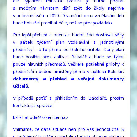
dle vyjádření ministra školství je nutné počítat
s možným návratem dětí zpět do školy nejdříve
v polovině května 2020. Distanční forma vzdělávání dětí
bude bohužel probíhat déle, než se předpokládalo.
Pro lepší přehled a orientaci budou žáci dostávat vždy
v
pátek
týdenní plán vzdělávání s jednotlivými
předměty – a to přímo od třídního učitele. Daný plán
bude posílán přes aplikaci Bakalář a bude se týkat
pouze hlavních předmětů. Veškeré potřebné přílohy k
předmětům budou umístěny přímo v aplikaci Bakalář:
dokumenty ⇒ přehled ⇒ veřejné dokumenty
učitelů.
V případě potíží s přihlášením do Bakaláře, prosím
kontaktujte správce:
karel.jahoda@zssenicenh.cz
Vnímáme, že daná situace není pro Vás jednoduchá. S
uzavřením školy Vám vyvstaly starosti ohledně hlídání i