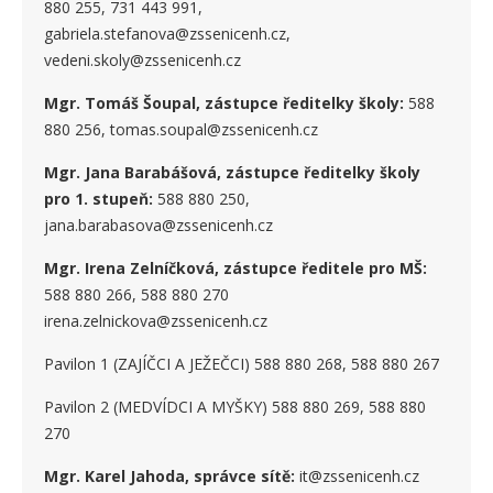
880 255, 731 443 991,
gabriela.stefanova@zssenicenh.cz,
vedeni.skoly@zssenicenh.cz
Mgr. Tomáš Šoupal, zástupce ředitelky školy:
588
880 256, tomas.soupal@zssenicenh.cz
Mgr. Jana Barabášová, zástupce ředitelky školy
pro 1. stupe
ň
:
588 880 250,
jana.barabasova@zssenicenh.cz
Mgr. Irena Zelníčková, zástupce ředitele pro MŠ:
588 880 266, 588 880 270
irena.zelnickova@zssenicenh.cz
Pavilon 1 (ZAJÍČCI A JEŽEČCI) 588 880 268, 588 880 267
Pavilon 2 (MEDVÍDCI A MYŠKY) 588 880 269, 588 880
270
Mgr. Karel Jahoda, správce sítě:
it@zssenicenh.cz