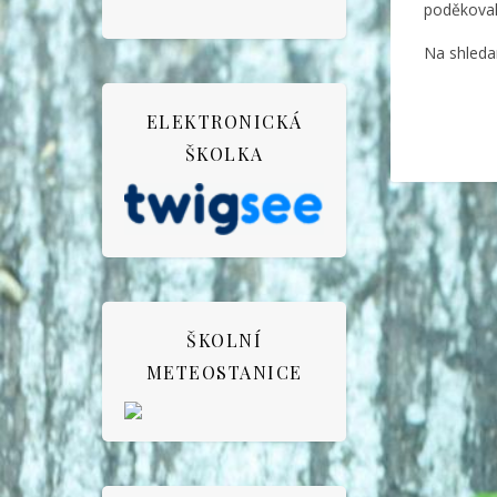
poděkoval
Na shleda
ELEKTRONICKÁ
ŠKOLKA
ŠKOLNÍ
METEOSTANICE