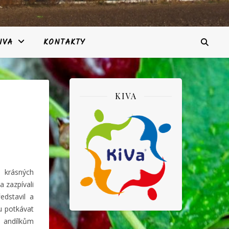
IVA
KONTAKTY
KIVA
 krásných
a zazpívali
edstavil a
u potkávat
i andílkům