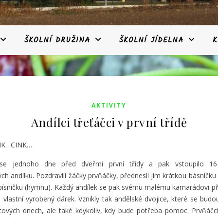
ŠKOLNÍ DRUŽINA
ŠKOLNÍ JÍDELNA
K
AKTIVITY
Andílci třeťáčci v první třídě
NK…CINK…
se jednoho dne před dveřmi první třídy a pak vstoupilo 16
ch andílku. Pozdravili žáčky prvňáčky, přednesli jim krátkou básničku 
písničku (hymnu). Každý andílek se pak svému malému kamarádovi př
 vlastní vyrobený dárek. Vznikly tak andělské dvojice, které se budo
ktových dnech, ale také kdykoliv, kdy bude potřeba pomoc. Prvňáčc