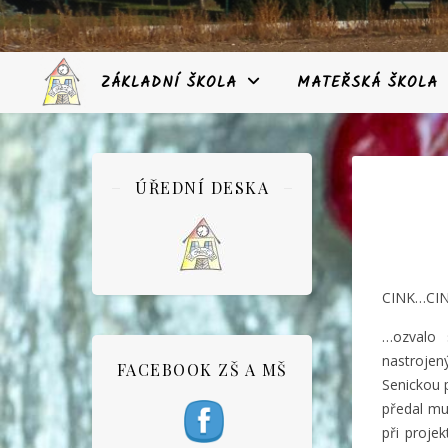
ZÁKLADNÍ ŠKOLA
MATEŘSKÁ ŠKOLA
ÚŘEDNÍ DESKA
CINK…CI
…ozvalo 
nastrojený
FACEBOOK ZŠ A MŠ
Senickou 
předal mu
při proje