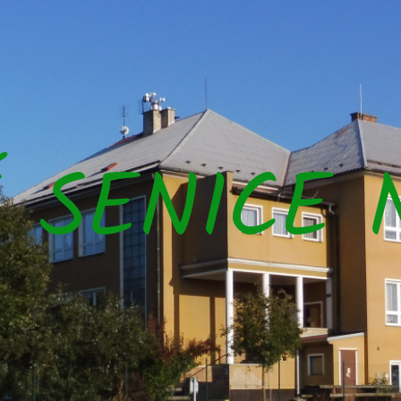
Š SENICE 