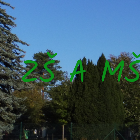
ZŠ A M