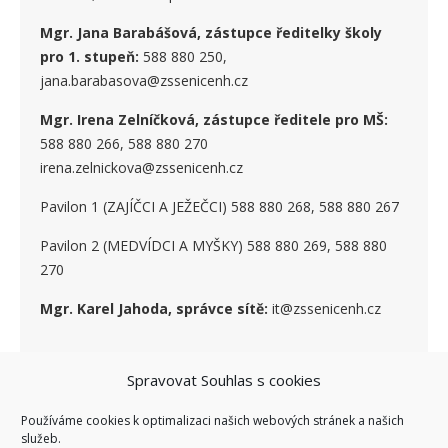
Mgr. Jana Barabášová, zástupce ředitelky školy
pro 1. stupe
ň
:
588 880 250,
jana.barabasova@zssenicenh.cz
Mgr. Irena Zelníčková, zástupce ředitele pro MŠ:
588 880 266, 588 880 270
irena.zelnickova@zssenicenh.cz
Pavilon 1 (ZAJÍČCI A JEŽEČCI) 588 880 268, 588 880 267
Pavilon 2 (MEDVÍDCI A MYŠKY) 588 880 269, 588 880
270
Mgr. Karel Jahoda, správce sítě:
it@zssenicenh.cz
Spravovat Souhlas s cookies
SOCIÁLNÍ SÍTĚ
Používáme cookies k optimalizaci našich webových stránek a našich
služeb.