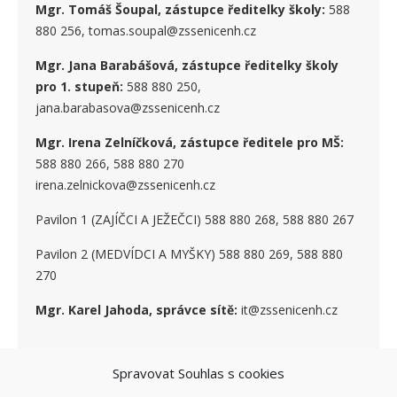
Mgr. Tomáš Šoupal, zástupce ředitelky školy:
588
880 256, tomas.soupal@zssenicenh.cz
Mgr. Jana Barabášová, zástupce ředitelky školy
pro 1. stupe
ň
:
588 880 250,
jana.barabasova@zssenicenh.cz
Mgr. Irena Zelníčková, zástupce ředitele pro MŠ:
588 880 266, 588 880 270
irena.zelnickova@zssenicenh.cz
Pavilon 1 (ZAJÍČCI A JEŽEČCI) 588 880 268, 588 880 267
Pavilon 2 (MEDVÍDCI A MYŠKY) 588 880 269, 588 880
270
Mgr. Karel Jahoda, správce sítě:
it@zssenicenh.cz
Spravovat Souhlas s cookies
SOCIÁLNÍ SÍTĚ