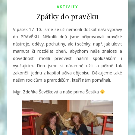
AKTIVITY
Zpátky do pravěku
V pátek 17. 10. jsme se už nemohli dočkat naší výpravy
do PRAVĚKU. Několik dnů jsme připravovali pravěké
nástroje, oděvy, pochutiny, ale i scénky, např. jak ulovit
mamuta či rozdělat oheň, abychom naše znalosti a
dovednosti mohli předvést našim spolužákům i
vyučujícím. Den jsme si náramně užili a pěkně tak
zakončili jednu z kapitol učiva dějepisu.
Děkujeme také
našim rodičům a prarodičům, kteří nám pomáhali.
Mgr. Zdeňka Ševčíková a naše prima Šestka