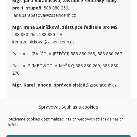
Mgr. Jana Barabášová, zástupce ředitelky školy
pro 1. stupe
ň
:
588 880 250,
jana.barabasova@zssenicenh.cz
Mgr. Irena Zelníčková, zástupce ředitele pro MŠ:
588 880 266, 588 880 270
irena.zelnickova@zssenicenh.cz
Pavilon 1 (ZAJÍČCI A JEŽEČCI) 588 880 268, 588 880 267
Pavilon 2 (MEDVÍDCI A MYŠKY) 588 880 269, 588 880
270
Mgr. Karel Jahoda, správce sítě:
it@zssenicenh.cz
Spravovat Souhlas s cookies
SOCIÁLNÍ SÍTĚ
Používáme cookies k optimalizaci našich webových stránek a našich
služeb.