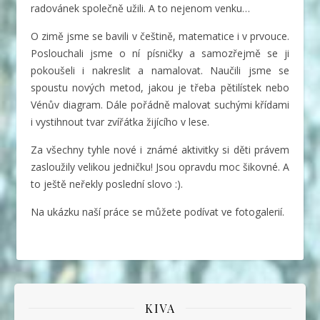
radovánek společně užili. A to nejenom venku…
O zimě jsme se bavili v češtině, matematice i v prvouce.
Poslouchali jsme o ní písničky a samozřejmě se ji
pokoušeli i nakreslit a namalovat. Naučili jsme se
spoustu nových metod, jakou je třeba pětilístek nebo
Vénův diagram. Dále pořádně malovat suchými křídami
i vystihnout tvar zvířátka žijícího v lese.
Za všechny tyhle nové i známé aktivitky si děti právem
zasloužily velikou jedničku! Jsou opravdu moc šikovné. A
to ještě neřekly poslední slovo :).
Na ukázku naší práce se můžete podívat ve fotogalerií.
KIVA