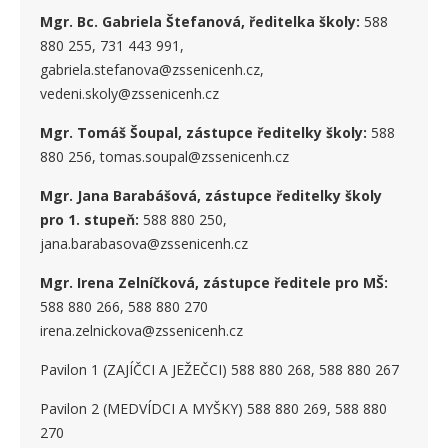
Mgr. Bc. Gabriela Štefanová, ředitelka školy:
588
880 255, 731 443 991,
gabriela.stefanova@zssenicenh.cz,
vedeni.skoly@zssenicenh.cz
Mgr. Tomáš Šoupal, zástupce ředitelky školy:
588
880 256, tomas.soupal@zssenicenh.cz
Mgr. Jana Barabášová, zástupce ředitelky školy
pro 1. stupe
ň
:
588 880 250,
jana.barabasova@zssenicenh.cz
Mgr. Irena Zelníčková, zástupce ředitele pro MŠ:
588 880 266, 588 880 270
irena.zelnickova@zssenicenh.cz
Pavilon 1 (ZAJÍČCI A JEŽEČCI) 588 880 268, 588 880 267
Pavilon 2 (MEDVÍDCI A MYŠKY) 588 880 269, 588 880
270