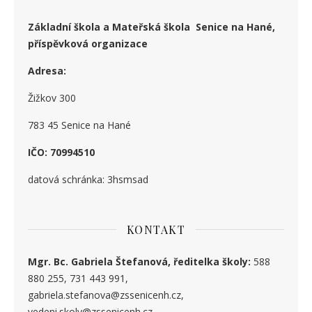
Základní škola a Mateřská škola Senice na Hané,
příspěvková organizace
Adresa:
Žižkov 300
783 45 Senice na Hané
IČO: 70994510
datová schránka: 3hsmsad
KONTAKT
Mgr. Bc. Gabriela Štefanová, ředitelka školy:
588
880 255, 731 443 991,
gabriela.stefanova@zssenicenh.cz,
vedeni.skoly@zssenicenh.cz