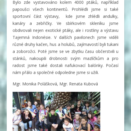
Bylo zde vystavováno kolem 4000 ptáků, například
papoušci všech kontinentů. Prohlédli jsme si také
sportovní část výstavy, kde jsme zhlédli andulky,
kanáry a zebřičky. Ve sbírkovém skleníku jsme
obdivovali nejen exotické ptáky, ale i rostliny a výstavu
Tajemná Indonésie. V dalších pavilonech jsme viděli
různé druhy kačen, hus a holubů, zajímavostí byli tukani
a zoborožci. Poté jsme se ve zbytku času občerstvili u
stánků, nakoupili drobnosti svým mazlíčkům a pro
radost jsme také dostali nafukovací balónky. Počasí
nám přálo a společné odpoledne jsme si užili.
Mgr. Monika Polášková, Mgr. Renata Kubová