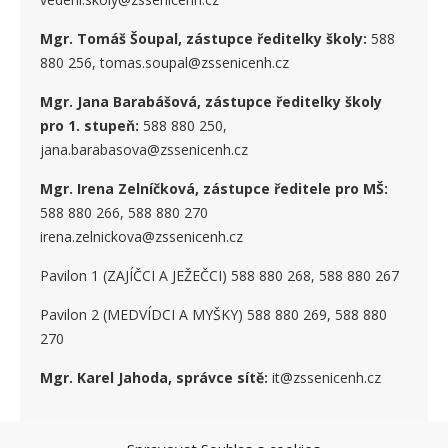
Mgr. Tomáš Šoupal, zástupce ředitelky školy:
588
880 256, tomas.soupal@zssenicenh.cz
Mgr. Jana Barabášová, zástupce ředitelky školy
pro 1. stupe
ň
:
588 880 250,
jana.barabasova@zssenicenh.cz
Mgr. Irena Zelníčková, zástupce ředitele pro MŠ:
588 880 266, 588 880 270
irena.zelnickova@zssenicenh.cz
Pavilon 1 (ZAJÍČCI A JEŽEČCI) 588 880 268, 588 880 267
Pavilon 2 (MEDVÍDCI A MYŠKY) 588 880 269, 588 880
270
Mgr. Karel Jahoda, správce sítě:
it@zssenicenh.cz