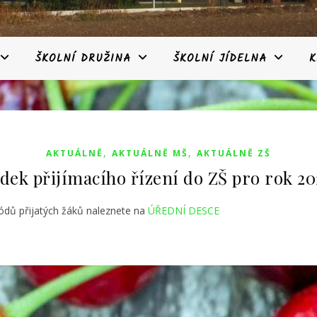
ŠKOLNÍ DRUŽINA
ŠKOLNÍ JÍDELNA
K
,
,
AKTUÁLNĚ
AKTUÁLNĚ MŠ
AKTUÁLNĚ ZŠ
dek přijímacího řízení do ZŠ pro rok 2
dů přijatých žáků naleznete na
ÚŘEDNÍ DESCE