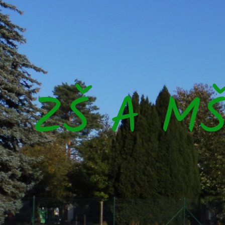
ZŠ A M