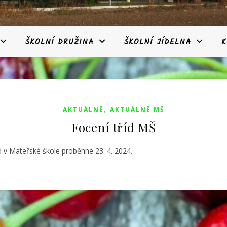
ŠKOLNÍ DRUŽINA
ŠKOLNÍ JÍDELNA
K
,
AKTUÁLNĚ
AKTUÁLNĚ MŠ
Focení tříd MŠ
d v Mateřské škole proběhne 23. 4. 2024.