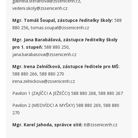
gabriela.stefanova@zssenicenh.cz,
vedeni.skoly@zssenicenh.cz
Mgr. Tomáš Šoupal, zástupce ředitelky školy:
588
880 256, tomas.soupal@zssenicenh.cz
Mgr. Jana Barabášová, zástupce ředitelky školy
pro 1. stupe
ň
:
588 880 250,
jana.barabasova@zssenicenh.cz
Mgr. Irena Zelníčková, zástupce ředitele pro MŠ:
588 880 266, 588 880 270
irena.zelnickova@zssenicenh.cz
Pavilon 1 (ZAJÍČCI A JEŽEČCI) 588 880 268, 588 880 267
Pavilon 2 (MEDVÍDCI A MYŠKY) 588 880 269, 588 880
270
Mgr. Karel Jahoda, správce sítě:
it@zssenicenh.cz