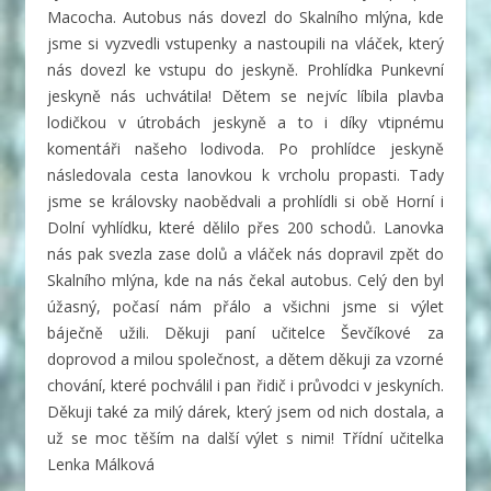
Macocha. Autobus nás dovezl do Skalního mlýna, kde
jsme si vyzvedli vstupenky a nastoupili na vláček, který
nás dovezl ke vstupu do jeskyně. Prohlídka Punkevní
jeskyně nás uchvátila! Dětem se nejvíc líbila plavba
lodičkou v útrobách jeskyně a to i díky vtipnému
komentáři našeho lodivoda. Po prohlídce jeskyně
následovala cesta lanovkou k vrcholu propasti. Tady
jsme se královsky naobědvali a prohlídli si obě Horní i
Dolní vyhlídku, které dělilo přes 200 schodů. Lanovka
nás pak svezla zase dolů a vláček nás dopravil zpět do
Skalního mlýna, kde na nás čekal autobus. Celý den byl
úžasný, počasí nám přálo a všichni jsme si výlet
báječně užili. Děkuji paní učitelce Ševčíkové za
doprovod a milou společnost, a dětem děkuji za vzorné
chování, které pochválil i pan řidič i průvodci v jeskyních.
Děkuji také za milý dárek, který jsem od nich dostala, a
už se moc těším na další výlet s nimi! Třídní učitelka
Lenka Málková