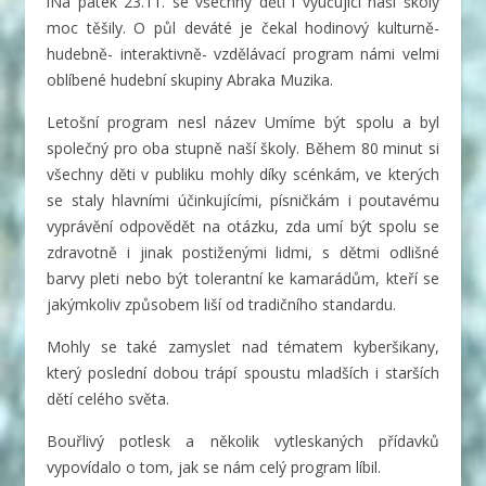
iNa pátek 23.11. se všechny děti i vyučující naší školy
moc těšily. O půl deváté je čekal hodinový kulturně-
hudebně- interaktivně- vzdělávací program námi velmi
oblíbené hudební skupiny Abraka Muzika.
Letošní program nesl název Umíme být spolu a byl
společný pro oba stupně naší školy. Během 80 minut si
všechny děti v publiku mohly díky scénkám, ve kterých
se staly hlavními účinkujícími, písničkám i poutavému
vyprávění odpovědět na otázku, zda umí být spolu se
zdravotně i jinak postiženými lidmi, s dětmi odlišné
barvy pleti nebo být tolerantní ke kamarádům, kteří se
jakýmkoliv způsobem liší od tradičního standardu.
Mohly se také zamyslet nad tématem kyberšikany,
který poslední dobou trápí spoustu mladších i starších
dětí celého světa.
Bouřlivý potlesk a několik vytleskaných přídavků
vypovídalo o tom, jak se nám celý program líbil.