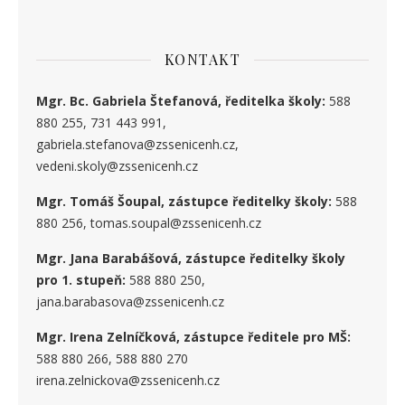
KONTAKT
Mgr. Bc. Gabriela Štefanová, ředitelka školy:
588
880 255, 731 443 991,
gabriela.stefanova@zssenicenh.cz,
vedeni.skoly@zssenicenh.cz
Mgr. Tomáš Šoupal, zástupce ředitelky školy:
588
880 256, tomas.soupal@zssenicenh.cz
Mgr. Jana Barabášová, zástupce ředitelky školy
pro 1. stupe
ň
:
588 880 250,
jana.barabasova@zssenicenh.cz
Mgr. Irena Zelníčková, zástupce ředitele pro MŠ:
588 880 266, 588 880 270
irena.zelnickova@zssenicenh.cz