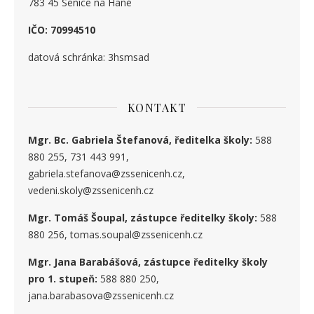
783 45 Senice na Hané
IČO: 70994510
datová schránka: 3hsmsad
KONTAKT
Mgr. Bc. Gabriela Štefanová, ředitelka školy:
588
880 255, 731 443 991,
gabriela.stefanova@zssenicenh.cz,
vedeni.skoly@zssenicenh.cz
Mgr. Tomáš Šoupal, zástupce ředitelky školy:
588
880 256, tomas.soupal@zssenicenh.cz
Mgr. Jana Barabášová, zástupce ředitelky školy
pro 1. stupe
ň
:
588 880 250,
jana.barabasova@zssenicenh.cz