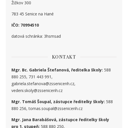
Žižkov 300
783 45 Senice na Hané
IČO: 70994510
datová schránka: 3hsmsad
KONTAKT
Mgr. Bc. Gabriela Štefanová, ředitelka školy:
588
880 255, 731 443 991,
gabriela.stefanova@zssenicenh.cz,
vedeni.skoly@zssenicenh.cz
Mgr. Tomáš Šoupal, zástupce ředitelky školy:
588
880 256, tomas.soupal@zssenicenh.cz
Mgr. Jana Barabášová, zástupce ředitelky školy
pro 1. stupe
ň
:
588 880 250,