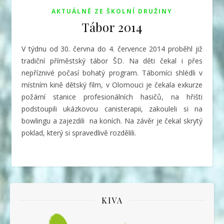
AKTUÁLNĚ ZE ŠKOLNÍ DRUŽINY
Tábor 2014
V týdnu od 30. června do 4. července 2014 proběhl již
tradiční příměstský tábor ŠD. Na děti čekal i přes
nepříznivé počasí bohatý program. Táborníci shlédli v
místním kině dětský film, v Olomouci je čekala exkurze
požární stanice profesionálních hasičů, na hřišti
podstoupili ukázkovou canisterapii, zakouleli si na
bowlingu a zajezdili na koních. Na závěr je čekal skrytý
poklad, který si spravedlivě rozdělili.
KIVA