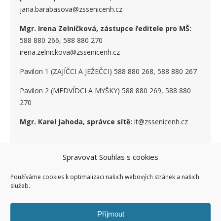
jana.barabasova@zssenicenh.cz
Mgr. Irena Zelníčková, zástupce ředitele pro MŠ:
588 880 266, 588 880 270
irena.zelnickova@zssenicenh.cz
Pavilon 1 (ZAJÍČCI A JEŽEČCI) 588 880 268, 588 880 267
Pavilon 2 (MEDVÍDCI A MYŠKY) 588 880 269, 588 880
270
Mgr. Karel Jahoda, správce sítě:
it@zssenicenh.cz
Spravovat Souhlas s cookies
SOCIÁLNÍ SÍTĚ
Používáme cookies k optimalizaci našich webových stránek a našich
služeb.
Příjmout