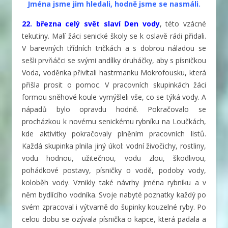
Jména jsme jim hledali, hodně jsme se nasmáli.
22. března celý svět slaví Den vody
, této vzácné
tekutiny. Malí žáci senické školy se k oslavě rádi přidali.
V barevných třídních tričkách a s dobrou náladou se
sešli prvňáčci se svými andílky druháčky, aby s písničkou
Voda, voděnka přivítali hastrmanku Mokrofousku, která
přišla prosit o pomoc. V pracovních skupinkách žáci
formou sněhové koule vymýšleli vše, co se týká vody. A
nápadů bylo opravdu hodně. Pokračovalo se
procházkou k novému senickému rybníku na Loučkách,
kde aktivitky pokračovaly plněním pracovních listů.
Každá skupinka plnila jiný úkol: vodní živočichy, rostliny,
vodu hodnou, užitečnou, vodu zlou, škodlivou,
pohádkové postavy, písničky o vodě, podoby vody,
koloběh vody. Vznikly také návrhy jména rybníku a v
něm bydlícího vodníka. Svoje nabyté poznatky každý po
svém zpracoval i výtvarně do šupinky kouzelné ryby. Po
celou dobu se ozývala písnička o kapce, která padala a