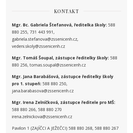
KONTAKT
Mgr. Bc. Gabriela Štefanová, ředitelka školy:
588
880 255, 731 443 991,
gabriela.stefanova@zssenicenh.cz,
vedeni.skoly@zssenicenh.cz
Mgr. Tomáš Šoupal, zástupce ředitelky školy:
588
880 256, tomas.soupal@zssenicenh.cz
Mgr. Jana Barabášová, zástupce ředitelky školy
pro 1. stupe
ň
:
588 880 250,
jana.barabasova@zssenicenh.cz
Mgr. Irena Zelníčková, zástupce ředitele pro MŠ:
588 880 266, 588 880 270
irena.zelnickova@zssenicenh.cz
Pavilon 1 (ZAJÍČCI A JEŽEČCI) 588 880 268, 588 880 267