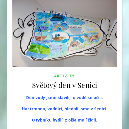
AKTIVITY
Světový den v Senici
Den vody jsme slavili, o vodě se učili.
Hastrmana, vodnici, hledali jsme v Senici.
U rybníku bydlí, z olše mají židli.