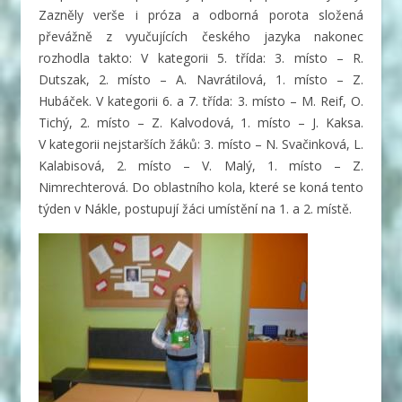
Zazněly verše i próza
a odborná porota složená
převážně z vyučujících českého jazyka nakonec
rozhodla takto: V kategorii 5. třída: 3. místo – R.
Dutszak, 2. místo – A. Navrátilová, 1. místo – Z.
Hubáček. V kategorii 6. a 7. třída: 3. místo – M. Reif, O.
Tichý, 2. místo – Z. Kalvodová, 1. místo – J. Kaksa.
V kategorii nejstarších žáků: 3. místo – N. Svačinková, L.
Kalabisová, 2. místo – V. Malý, 1. místo – Z.
Nimrechterová. Do oblastního kola, které se koná tento
týden v Nákle, postupují žáci umístění na 1. a 2. místě.