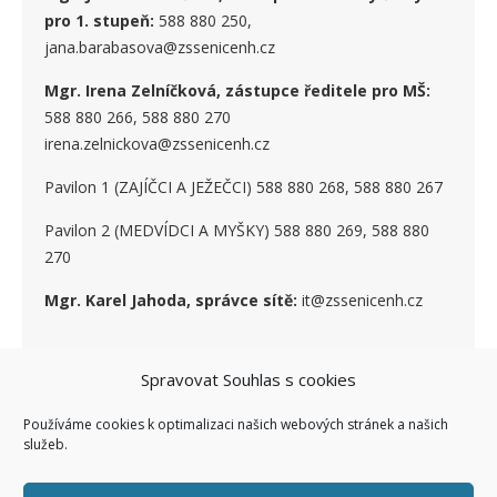
pro 1. stupe
ň
:
588 880 250,
jana.barabasova@zssenicenh.cz
Mgr. Irena Zelníčková, zástupce ředitele pro MŠ:
588 880 266, 588 880 270
irena.zelnickova@zssenicenh.cz
Pavilon 1 (ZAJÍČCI A JEŽEČCI) 588 880 268, 588 880 267
Pavilon 2 (MEDVÍDCI A MYŠKY) 588 880 269, 588 880
270
Mgr. Karel Jahoda, správce sítě:
it@zssenicenh.cz
Spravovat Souhlas s cookies
SOCIÁLNÍ SÍTĚ
Používáme cookies k optimalizaci našich webových stránek a našich
služeb.