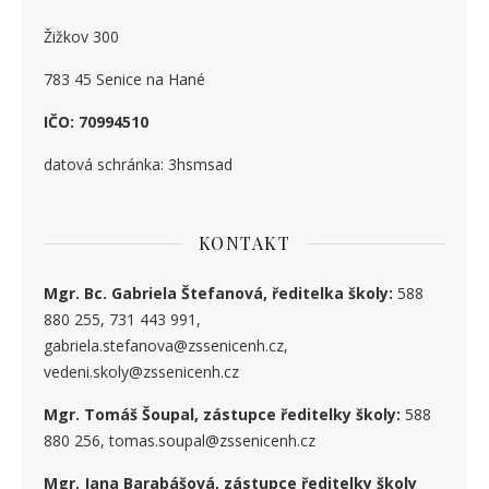
Žižkov 300
783 45 Senice na Hané
IČO: 70994510
datová schránka: 3hsmsad
KONTAKT
Mgr. Bc. Gabriela Štefanová, ředitelka školy:
588
880 255, 731 443 991,
gabriela.stefanova@zssenicenh.cz,
vedeni.skoly@zssenicenh.cz
Mgr. Tomáš Šoupal, zástupce ředitelky školy:
588
880 256, tomas.soupal@zssenicenh.cz
Mgr. Jana Barabášová, zástupce ředitelky školy