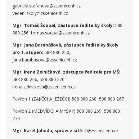
gabriela.stefanova@zssenicenh.cz,
vedeni.skoly@zssenicenh.cz
Mgr. Tomáš Šoupal, zástupce ředitelky školy:
588
880 256, tomas.soupal@zssenicenh.cz
Mgr. Jana Barabášová, zástupce ředitelky školy
pro 1. stupe
ň
:
588 880 250,
jana.barabasova@zssenicenh.cz
Mgr. Irena Zelníčková, zástupce ředitele pro MŠ:
588 880 266, 588 880 270
irena.zelnickova@zssenicenh.cz
Pavilon 1 (ZAJÍČCI A JEŽEČCI) 588 880 268, 588 880 267
Pavilon 2 (MEDVÍDCI A MYŠKY) 588 880 269, 588 880
270
Mgr. Karel Jahoda, správce sítě:
it@zssenicenh.cz