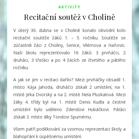
AKTIVITY
Recitační soutěž v Cholině
V úterý 30. dubna se v Cholině konalo obvodní kolo
recitační soutěže žáků 1. – 5. ročníku. Soutěže se
zúčastnili žáci z Choliny, Senice, Vilémova a Haňovic.
Naši školu reprezentovalo 16 žáků: 3 prvňáčci, 2
druháci, 3 třeťáci a po 4 žácích ze čtvrtého a pátého
ročníku.
A jak se jim v recitaci dařilo? Mezi prvňáčky obsadil 1.
místo Kája Jahoda, druháčci získali 2 umístění, na 1.
místě Jirka Dvorský a na 2. místě Nela Pluskalová. Mezi
žáky 4. třídy byl na 1. místě Denis Kudla a čestné
umístění bylo uděleno Zdendovi Hubáčkovi. Páťáci
získali 3. místo díky Tondovi Spurnému.
Všem patří poděkování za vzornou reprezentaci školy a
blahopřání k úspěšnému umístění.