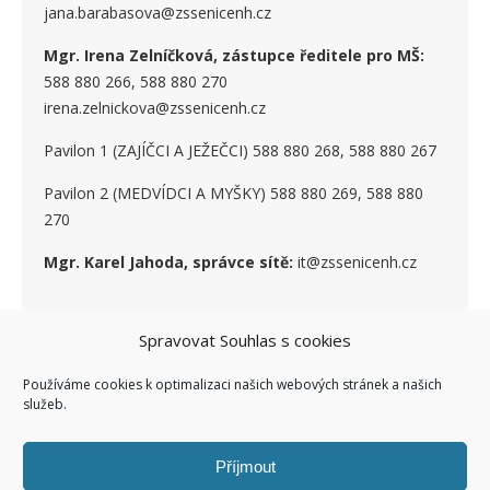
jana.barabasova@zssenicenh.cz
Mgr. Irena Zelníčková, zástupce ředitele pro MŠ:
588 880 266, 588 880 270
irena.zelnickova@zssenicenh.cz
Pavilon 1 (ZAJÍČCI A JEŽEČCI) 588 880 268, 588 880 267
Pavilon 2 (MEDVÍDCI A MYŠKY) 588 880 269, 588 880
270
Mgr. Karel Jahoda, správce sítě:
it@zssenicenh.cz
Spravovat Souhlas s cookies
SOCIÁLNÍ SÍTĚ
Používáme cookies k optimalizaci našich webových stránek a našich
služeb.
Příjmout