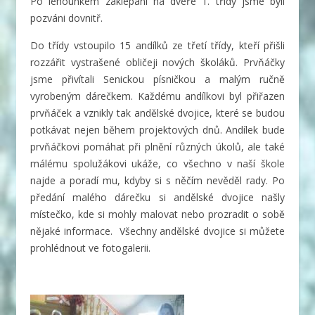
Po lehounkém zaklepání na dveře 1. třídy jsme byli
pozváni dovnitř.
Do třídy vstoupilo 15 andílků ze třetí třídy, kteří přišli
rozzářit vystrašené obličeji nových školáků. Prvňáčky
jsme přivítali Senickou písničkou a malým ručně
vyrobeným dárečkem. Každému andílkovi byl přiřazen
prvňáček a vznikly tak andělské dvojice, které se budou
potkávat nejen během projektových dnů. Andílek bude
prvňáčkovi pomáhat při plnění různých úkolů, ale také
málému spolužákovi ukáže, co všechno v naší škole
najde a poradí mu, kdyby si s něčím nevěděl rady. Po
předání malého dárečku si andělské dvojice našly
místečko, kde si mohly malovat nebo prozradit o sobě
nějaké informace. Všechny andělské dvojice si můžete
prohlédnout ve fotogalerii.