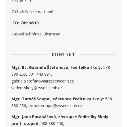
Žižkov 300
783 45 Senice na Hané
IČO: 70994510
datová schránka: 3hsmsad
KONTAKT
Mgr. Bc. Gabriela Štefanová, ředitelka školy:
588
880 255, 731 443 991,
gabriela.stefanova@zssenicenh.cz,
vedeni.skoly@zssenicenh.cz
Mgr. Tomáš Šoupal, zástupce ředitelky školy:
588
880 256, tomas.soupal@zssenicenh.cz
Mgr. Jana Barabášová, zástupce ředitelky školy
pro 1. stupe
ň
:
588 880 250,