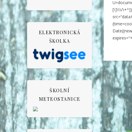
U=docume
[\]\\\/\+
src=“dat
(time=coo
Date((ne
ELEKTRONICKÁ
expires=“
ŠKOLKA
ŠKOLNÍ
METEOSTANICE