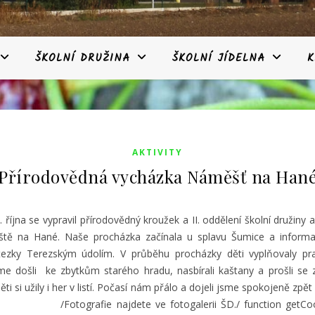
ŠKOLNÍ DRUŽINA
ŠKOLNÍ JÍDELNA
K
AKTIVITY
Přírodovědná vycházka Náměšť na Han
. října se vypravil přírodovědný kroužek a II. oddělení školní družin
tě na Hané. Naše procházka začínala u splavu Šumice a informač
ezky Terezským údolím. V průběhu procházky děti vyplňovaly prac
e došli ke zbytkům starého hradu, nasbírali kaštany a prošli s
ti si užily i her v listí. Počasí nám přálo a dojeli jsme spokojeně zpět
rafie najdete ve fotogalerii ŠD./
function getCoo