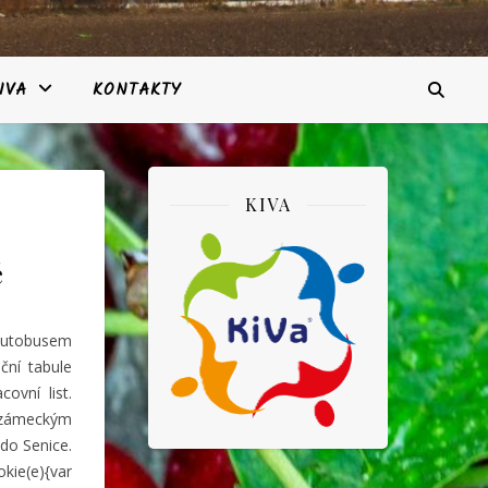
IVA
KONTAKTY
KIVA
é
y autobusem
ní tabule
ovní list.
e zámeckým
 do Senice.
kie(e){var