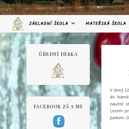
ZÁKLADNÍ ŠKOLA
MATEŘSKÁ ŠKOLA
ÚŘEDNÍ DESKA
V úterý 22
do Náměš
naučné st
FACEBOOK ZŠ A MŠ
Lesem jsm
parkem. Dě
/Fotog