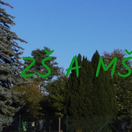
ZŠ A M