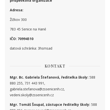
příspěvková organizace
Adresa:
Žižkov 300
783 45 Senice na Hané
IČO: 70994510
datová schránka: 3hsmsad
KONTAKT
Mgr. Bc. Gabriela Štefanová, ředitelka školy:
588
880 255, 731 443 991,
gabriela.stefanova@zssenicenh.cz,
vedeni.skoly@zssenicenh.cz
Mgr. Tomáš Šoupal, zástupce ředitelky školy:
588