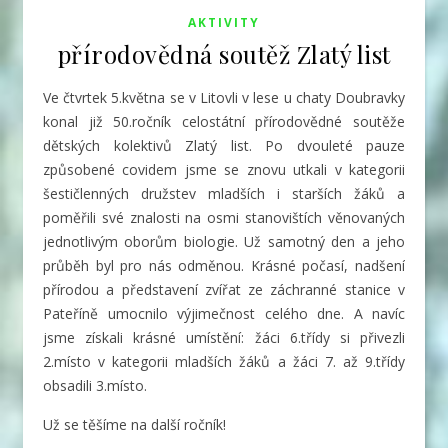
AKTIVITY
přírodovědná soutěž Zlatý list
Ve čtvrtek 5.května se v Litovli v lese u chaty Doubravky
konal již 50.ročník celostátní přírodovědné soutěže
dětských kolektivů Zlatý list.
Po dvouleté pauze
způsobené covidem jsme se znovu utkali v kategorii
šestičlenných družstev mladších i starších žáků a
poměřili své znalosti na osmi stanovištích věnovaných
jednotlivým oborům biologie. Už samotný den a jeho
průběh byl pro nás odměnou. Krásné počasí, nadšení
přírodou a představení zvířat ze záchranné stanice v
Pateříně umocnilo výjimečnost celého dne. A navíc
jsme získali krásné umístění: žáci 6.třídy si přivezli
2.místo v kategorii mladších žáků a žáci 7. až 9.třídy
obsadili 3.místo.
Už se těšíme na další ročník!