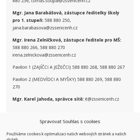
880 256, tomas.soupal@zssenicenh.cz
Mgr. Jana Barabášová, zástupce ředitelky školy
pro 1. stupe
ň
:
588 880 250,
jana.barabasova@zssenicenh.cz
Mgr. Irena Zelníčková, zástupce ředitele pro MŠ:
588 880 266, 588 880 270
irena.zelnickova@zssenicenh.cz
Pavilon 1 (ZAJÍČCI A JEŽEČCI) 588 880 268, 588 880 267
Pavilon 2 (MEDVÍDCI A MYŠKY) 588 880 269, 588 880
270
Mgr. Karel Jahoda, správce sítě:
it@zssenicenh.cz
Spravovat Souhlas s cookies
SOCIÁLNÍ SÍTĚ
Používáme cookies k optimalizaci našich webových stránek a našich
služeb.