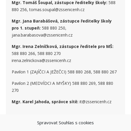
Mgr. Tomáš Šoupal, zástupce ředitelky školy:
588
880 256, tomas.soupal@zssenicenh.cz
Mgr. Jana Barabášová, zástupce ředitelky školy
pro 1. stupe
ň
:
588 880 250,
jana.barabasova@zssenicenh.cz
Mgr. Irena Zelníčková, zástupce ředitele pro MŠ:
588 880 266, 588 880 270
irena.zelnickova@zssenicenh.cz
Pavilon 1 (ZAJÍČCI A JEŽEČCI) 588 880 268, 588 880 267
Pavilon 2 (MEDVÍDCI A MYŠKY) 588 880 269, 588 880
270
Mgr. Karel Jahoda, správce sítě:
it@zssenicenh.cz
Spravovat Souhlas s cookies
SOCIÁLNÍ SÍTĚ