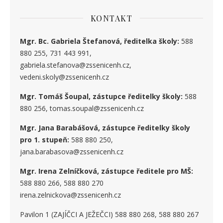
KONTAKT
Mgr. Bc. Gabriela Štefanová, ředitelka školy:
588
880 255, 731 443 991,
gabriela.stefanova@zssenicenh.cz,
vedeni.skoly@zssenicenh.cz
Mgr. Tomáš Šoupal, zástupce ředitelky školy:
588
880 256, tomas.soupal@zssenicenh.cz
Mgr. Jana Barabášová, zástupce ředitelky školy
pro 1. stupe
ň
:
588 880 250,
jana.barabasova@zssenicenh.cz
Mgr. Irena Zelníčková, zástupce ředitele pro MŠ:
588 880 266, 588 880 270
irena.zelnickova@zssenicenh.cz
Pavilon 1 (ZAJÍČCI A JEŽEČCI) 588 880 268, 588 880 267