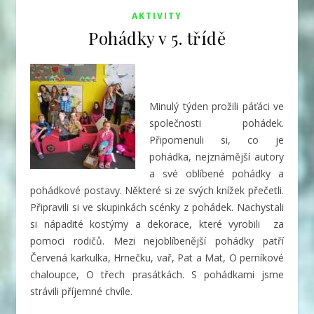
AKTIVITY
Pohádky v 5. třídě
Minulý týden prožili páťáci ve
společnosti pohádek.
Připomenuli si, co je
pohádka, nejznámější autory
a své oblíbené pohádky a
pohádkové postavy.
Některé si ze svých knížek přečetli.
Připravili si ve skupinkách scénky z pohádek. Nachystali
si nápadité kostýmy a dekorace, které vyrobili za
pomoci rodičů. Mezi nejoblíbenější pohádky patří
Červená karkulka, Hrnečku, vař, Pat a Mat, O perníkové
chaloupce, O třech prasátkách. S pohádkami jsme
strávili příjemné chvíle.