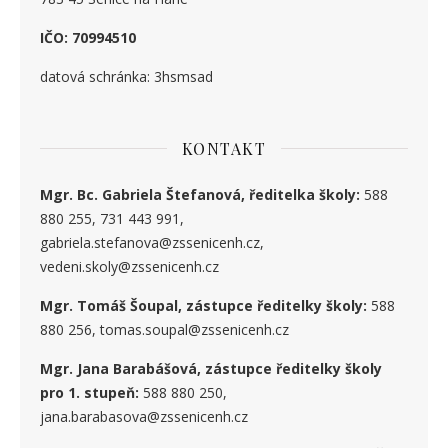
IČO: 70994510
datová schránka: 3hsmsad
KONTAKT
Mgr. Bc. Gabriela Štefanová, ředitelka školy:
588
880 255, 731 443 991,
gabriela.stefanova@zssenicenh.cz,
vedeni.skoly@zssenicenh.cz
Mgr. Tomáš Šoupal, zástupce ředitelky školy:
588
880 256, tomas.soupal@zssenicenh.cz
Mgr. Jana Barabášová, zástupce ředitelky školy
pro 1. stupe
ň
:
588 880 250,
jana.barabasova@zssenicenh.cz