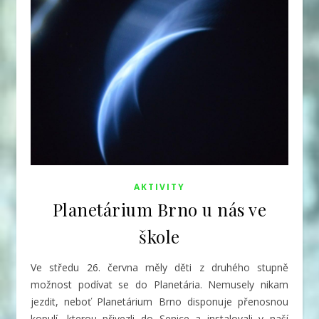
AKTIVITY
Planetárium Brno u nás ve
škole
Ve středu 26. června měly děti z druhého stupně
možnost podívat se do Planetária. Nemusely nikam
jezdit, neboť
Planetárium Brno disponuje přenosnou
kopulí, kterou přivezli do Senice a instalovali v naší