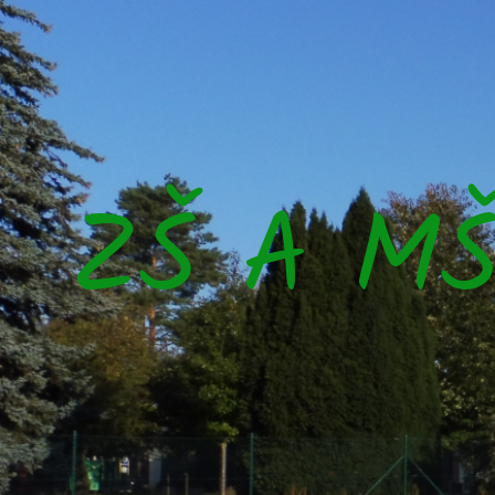
ZŠ A M