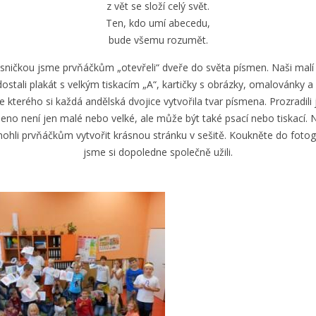
z vět se složí celý svět.
Ten, kdo umí abecedu,
bude všemu rozumět.
sničkou jsme prvňáčkům „otevřeli“ dveře do světa písmen. Naši malí
ostali plakát s velkým tiskacím „A“, kartičky s obrázky, omalovánky a
e kterého si každá andělská dvojice vytvořila tvar písmena. Prozradili
eno není jen malé nebo velké, ale může být také psací nebo tiskací.
hli prvňáčkům vytvořit krásnou stránku v sešitě. Koukněte do fotoga
jsme si dopoledne společně užili.