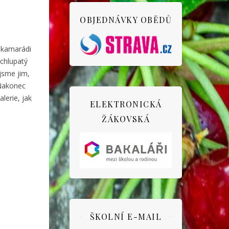
OBJEDNÁVKY OBĚDŮ
 kamarádi
 chlupatý
 jsme jim,
 Nakonec
lerie, jak
ELEKTRONICKÁ
ŽÁKOVSKÁ
ŠKOLNÍ E-MAIL