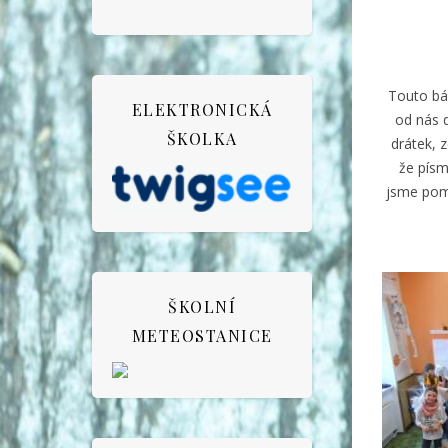
Touto bá
ELEKTRONICKÁ
od nás d
ŠKOLKA
drátek, z
že písm
jsme pomo
ŠKOLNÍ
METEOSTANICE