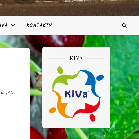
IVA
KONTAKTY
KIVA
no „A“.