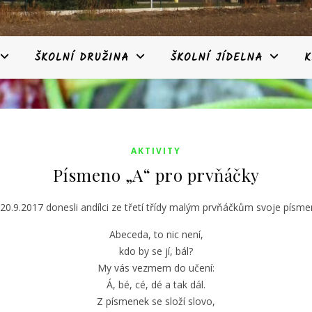
ŠKOLNÍ DRUŽINA
ŠKOLNÍ JÍDELNA
K
AKTIVITY
Písmeno „A“ pro prvňáčky
20.9.2017 donesli andílci ze třetí třídy malým prvňáčkům svoje písme
Abeceda, to nic není,
kdo by se jí, bál?
My vás vezmem do učení:
Á, bé, cé, dé a tak dál.
Z písmenek se složí slovo,