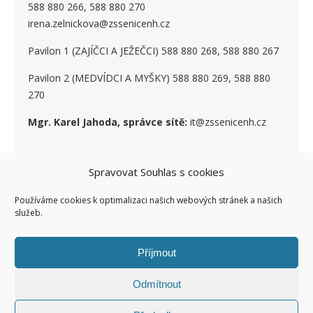
588 880 266, 588 880 270
irena.zelnickova@zssenicenh.cz
Pavilon 1 (ZAJÍČCI A JEŽEČCI) 588 880 268, 588 880 267
Pavilon 2 (MEDVÍDCI A MYŠKY) 588 880 269, 588 880
270
Mgr. Karel Jahoda, správce sítě:
it@zssenicenh.cz
Spravovat Souhlas s cookies
SOCIÁLNÍ SÍTĚ
Používáme cookies k optimalizaci našich webových stránek a našich
služeb.
Příjmout
Odmítnout
Ashe Child theme of ashe
Facebook ZŠ I
Kontakty I