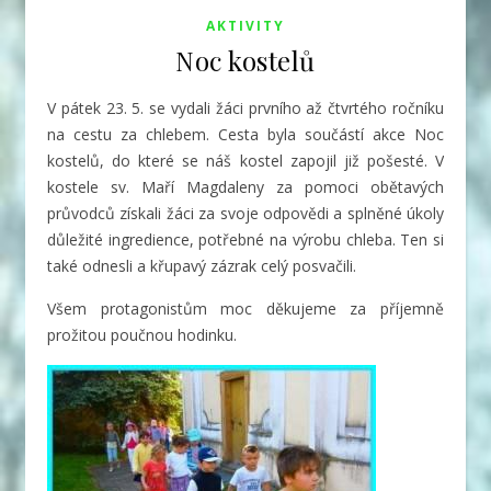
AKTIVITY
Noc kostelů
V pátek 23. 5. se vydali žáci prvního až čtvrtého ročníku
na cestu za chlebem. Cesta byla součástí akce Noc
kostelů, do které se náš kostel zapojil již pošesté.
V
kostele sv. Maří Magdaleny za pomoci obětavých
průvodců získali žáci za svoje odpovědi a splněné úkoly
důležité ingredience, potřebné na výrobu chleba. Ten si
také odnesli a křupavý zázrak celý posvačili.
Všem protagonistům moc děkujeme za příjemně
prožitou poučnou hodinku.