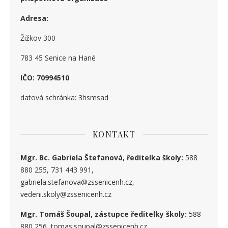
Adresa:
Žižkov 300
783 45 Senice na Hané
IČO: 70994510
datová schránka: 3hsmsad
KONTAKT
Mgr. Bc. Gabriela Štefanová, ředitelka školy:
588
880 255, 731 443 991,
gabriela.stefanova@zssenicenh.cz,
vedeni.skoly@zssenicenh.cz
Mgr. Tomáš Šoupal, zástupce ředitelky školy:
588
880 256, tomas.soupal@zssenicenh.cz