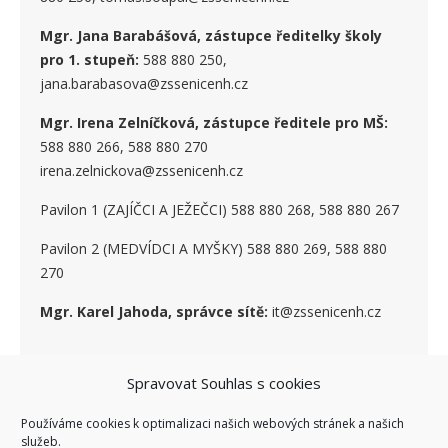
Mgr. Jana Barabášová, zástupce ředitelky školy
pro 1. stupe
ň
:
588 880 250,
jana.barabasova@zssenicenh.cz
Mgr. Irena Zelníčková, zástupce ředitele pro MŠ:
588 880 266, 588 880 270
irena.zelnickova@zssenicenh.cz
Pavilon 1 (ZAJÍČCI A JEŽEČCI) 588 880 268, 588 880 267
Pavilon 2 (MEDVÍDCI A MYŠKY) 588 880 269, 588 880
270
Mgr. Karel Jahoda, správce sítě:
it@zssenicenh.cz
Spravovat Souhlas s cookies
SOCIÁLNÍ SÍTĚ
Používáme cookies k optimalizaci našich webových stránek a našich
služeb.