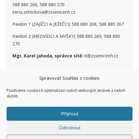
588 880 266, 588 880 270
irena.zelnickova@zssenicenh.cz
Pavilon 1 (ZAJÍČCI A JEŽEČCI) 588 880 268, 588 880 267
Pavilon 2 (MEDVÍDCI A MYŠKY) 588 880 269, 588 880
270
Mgr. Karel Jahoda, správce sítě:
it@zssenicenh.cz
Spravovat Souhlas s cookies
SOCIÁLNÍ SÍTĚ
Používáme cookies k optimalizaci našich webových stránek a našich
služeb.
Příjmout
Odmítnout
Ashe Child theme of ashe
Facebook ZŠ I
Kontakty I