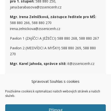
pro 1. stupe
ň
:
588 880 250,
jana.barabasova@zssenicenh.cz
Mgr. Irena Zelníčková, zástupce ředitele pro MŠ:
588 880 266, 588 880 270
irena.zelnickova@zssenicenh.cz
Pavilon 1 (ZAJÍČCI A JEŽEČCI) 588 880 268, 588 880 267
Pavilon 2 (MEDVÍDCI A MYŠKY) 588 880 269, 588 880
270
Mgr. Karel Jahoda, správce sítě:
it@zssenicenh.cz
SOCIÁLNÍ SÍTĚ
Spravovat Souhlas s cookies
Používáme cookies k optimalizaci našich webových stránek a našich
služeb.
Příjmout