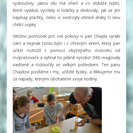
vyzkoušely, jakou sílu má oheň a co dokáže teplo,
které vydává, vyrobily si lodičky a sledovaly, jak se jim
napínají plachty, nebo si sestrojily ohnivé draky či lávu
chrlící sopky.
Většinu pomůcek pro své pokusy si pan Chajda vyrábí
sám a nejinak tomu bylo i s ohnivým vírem, který pan
učitel roztočil s pomocí obyčejného motorku od
rozprašovače a vyhnal ho pěkně vysoko! Děti reagovaly
nadšeně a rozloučily se velkým potleskem. Ten panu
Chajdovi posíláme i my, učitelé fyziky, a děkujeme mu
za nápady, kterými obohatíme svoje hodiny.