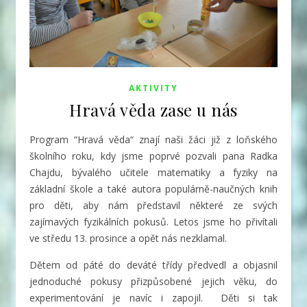
AKTIVITY
Hravá věda zase u nás
Program “Hravá věda“ znají naši žáci již z loňského
školního roku, kdy jsme poprvé pozvali pana Radka
Chajdu,
bývalého učitele matematiky a fyziky na
základní škole a také autora populárně-naučných knih
pro děti, aby nám představil některé ze svých
zajímavých fyzikálních pokusů. Letos jsme ho přivítali
ve středu 13. prosince a opět nás nezklamal.
Dětem od páté do deváté třídy předvedl a objasnil
jednoduché pokusy přizpůsobené jejich věku, do
experimentování je navíc i zapojil. Děti si tak